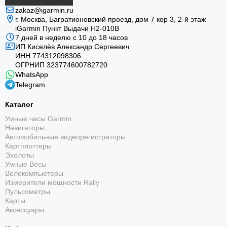
zakaz@igarmin.ru
г. Москва, Багратионовский проезд, дом 7 кор 3, 2-й этаж
iGarmin Пункт Выдачи Н2-010В
7 дней в неделю с 10 до 18 часов
ИП Киселёв Александр Сергеевич
ИНН 774312098306
ОГРНИП 323774600782720
WhatsApp
Telegram
Каталог
Умные часы Garmin
Навигаторы
Автомобильные видеорегистраторы
Картплоттеры
Эхолоты
Умные Весы
Велокомпьютеры
Измерители мощности Rally
Пульсометры
Карты
Аксессуары