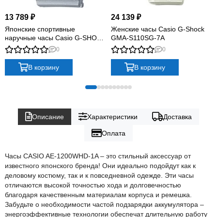
13 789 ₽
24 139 ₽
Японские спортивные
Женские часы Casio G-Shock
наручные часы Casio G-SHOCK
GMA-S110SG-7A
GMA-S130NP-8A с
0
0
хронографом
В корзину
В корзину
Описание
Характеристики
Доставка
Оплата
Часы CASIO AE-1200WHD-1A – это стильный аксессуар от
известного японского бренда! Они идеально подойдут как к
деловому костюму, так и к повседневной одежде. Эти часы
отличаются высокой точностью хода и долговечностью
благодаря качественным материалам корпуса и ремешка.
Забудьте о необходимости частой подзарядки аккумулятора –
энергоэффективные технологии обеспечат длительную работу