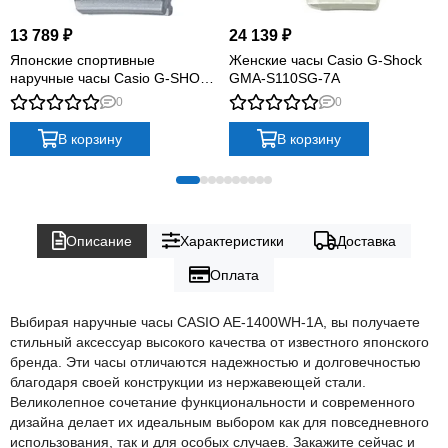
13 789 ₽
24 139 ₽
Японские спортивные
Женские часы Casio G-Shock
наручные часы Casio G-SHOCK
GMA-S110SG-7A
GMA-S130NP-8A с
0
0
хронографом
В корзину
В корзину
Описание
Характеристики
Доставка
Оплата
Выбирая наручные часы CASIO AE-1400WH-1A, вы получаете
стильный аксессуар высокого качества от известного японского
бренда. Эти часы отличаются надежностью и долговечностью
благодаря своей конструкции из нержавеющей стали.
Великолепное сочетание функциональности и современного
дизайна делает их идеальным выбором как для повседневного
использования, так и для особых случаев. Закажите сейчас и