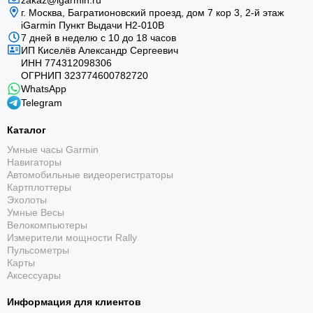
zakaz@igarmin.ru
г. Москва, Багратионовский проезд, дом 7 кор 3, 2-й этаж
iGarmin Пункт Выдачи Н2-010В
7 дней в неделю с 10 до 18 часов
ИП Киселёв Александр Сергеевич
ИНН 774312098306
ОГРНИП 323774600782720
WhatsApp
Telegram
Каталог
Умные часы Garmin
Навигаторы
Автомобильные видеорегистраторы
Картплоттеры
Эхолоты
Умные Весы
Велокомпьютеры
Измерители мощности Rally
Пульсометры
Карты
Аксессуары
Информация для клиентов