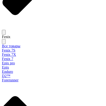
Fenix
Все товары
Fenix 7S
Fenix 7X
Fenix 7
Epix pro
Epix
Enduro
D2™
Forerunner