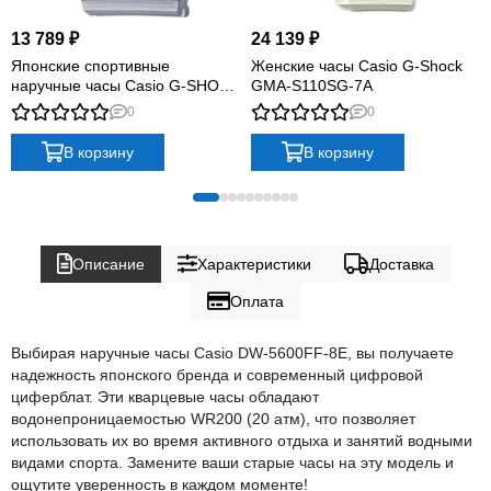
13 789 ₽
24 139 ₽
Японские спортивные
Женские часы Casio G-Shock
наручные часы Casio G-SHOCK
GMA-S110SG-7A
GMA-S130NP-8A с
0
0
хронографом
В корзину
В корзину
Описание
Характеристики
Доставка
Оплата
Выбирая наручные часы Casio DW-5600FF-8E, вы получаете
надежность японского бренда и современный цифровой
циферблат. Эти кварцевые часы обладают
водонепроницаемостью WR200 (20 атм), что позволяет
использовать их во время активного отдыха и занятий водными
видами спорта. Замените ваши старые часы на эту модель и
ощутите уверенность в каждом моменте!