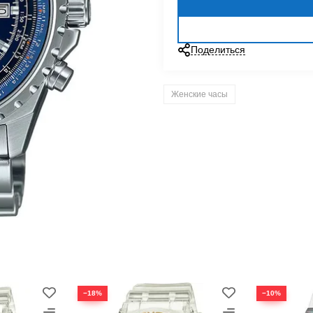
Поделиться
Женские часы
−18%
−10%