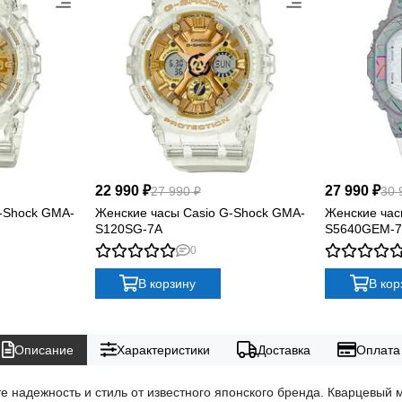
22 990 ₽
27 990 ₽
27 990 ₽
30 
-Shock GMA-
Женские часы Casio G-Shock GMA-
Женские час
S120SG-7A
S5640GEM-
0
В корзину
В кор
Описание
Характеристики
Доставка
Оплата
 надежность и стиль от известного японского бренда. Кварцевый 