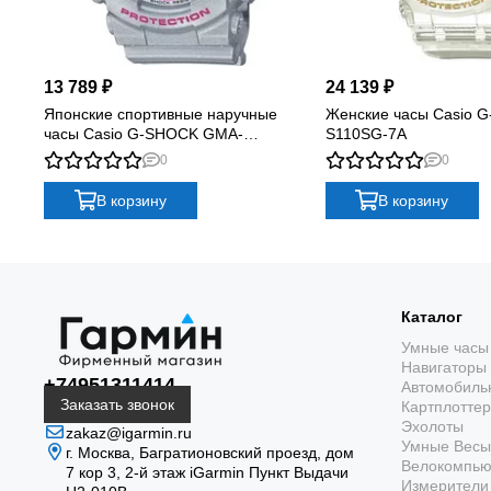
13 789 ₽
24 139 ₽
Японские спортивные наручные
Женские часы Casio G
часы Casio G-SHOCK GMA-
S110SG-7A
S130NP-8A с хронографом
0
0
В корзину
В корзину
Каталог
Умные часы
Навигаторы
+74951311414
Автомобиль
Заказать звонок
Картплотте
Эхолоты
zakaz@igarmin.ru
Умные Весы
г. Москва, Багратионовский проезд, дом
Велокомпь
7 кор 3, 2-й этаж iGarmin Пункт Выдачи
Измерители 