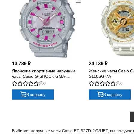
13 789 ₽
24 139 ₽
Японские спортивные наручные
Женские часы Casio G
часы Casio G-SHOCK GMA-
S110SG-7A
S130NP-8A с хронографом
0
0
В корзину
В корзину
Выбирая наручные часы Casio EF-527D-2AVUEF, вы получаете