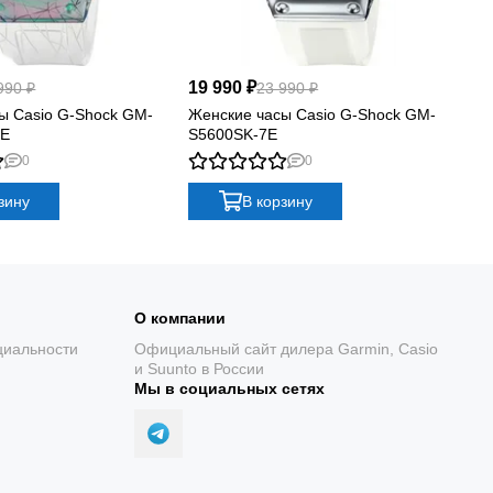
19 990 ₽
19
990 ₽
23 990 ₽
ы Casio G-Shock GM-
Женские часы Casio G-Shock GM-
Же
7E
S5600SK-7E
S5
0
0
зину
В корзину
О компании
циальности
Официальный сайт дилера Garmin, Casio
и Suunto в России
Мы в социальных сетях