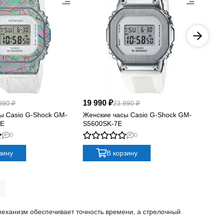
19 990 ₽
19
990 ₽
23 990 ₽
ы Casio G-Shock GM-
Женские часы Casio G-Shock GM-
Же
7E
S5600SK-7E
S5
0
0
зину
В корзину
механизм обеспечивает точность времени, а стрелочный