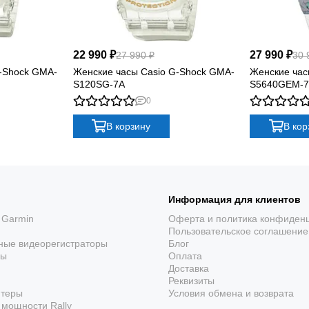
22 990 ₽
27 990 ₽
27 990 ₽
30 
-Shock GMA-
Женские часы Casio G-Shock GMA-
Женские час
S120SG-7A
S5640GEM-
0
В корзину
В кор
Информация для клиентов
 Garmin
Оферта и политика конфиден
Пользовательское соглашение
ные видеорегистраторы
Блог
ры
Оплата
Доставка
Реквизиты
ютеры
Условия обмена и возврата
мощности Rally