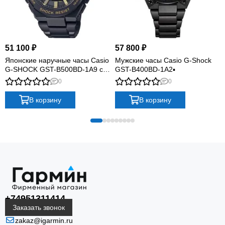
51 100 ₽
57 800 ₽
Японские наручные часы Casio
Мужские часы Casio G-Shock
G-SHOCK GST-B500BD-1A9 с
GST-B400BD-1A2▪
хронографом▪
0
0
В корзину
В корзину
+74951311414
Заказать звонок
zakaz@igarmin.ru