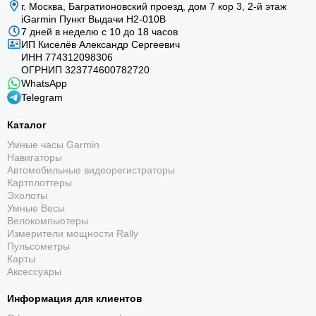
г. Москва, Багратионовский проезд, дом 7 кор 3, 2-й этаж
iGarmin Пункт Выдачи Н2-010В
7 дней в неделю с 10 до 18 часов
ИП Киселёв Александр Сергеевич
ИНН 774312098306
ОГРНИП 323774600782720
WhatsApp
Telegram
Каталог
Умные часы Garmin
Навигаторы
Автомобильные видеорегистраторы
Картплоттеры
Эхолоты
Умные Весы
Велокомпьютеры
Измерители мощности Rally
Пульсометры
Карты
Аксессуары
Информация для клиентов