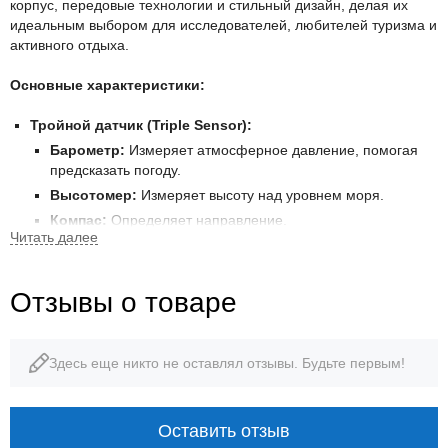
корпус, передовые технологии и стильный дизайн, делая их
идеальным выбором для исследователей, любителей туризма и
активного отдыха.
Основные характеристики:
Тройной датчик (Triple Sensor):
Барометр:
Измеряет атмосферное давление, помогая
предсказать погоду.
Высотомер:
Измеряет высоту над уровнем моря.
Компас:
Определяет направление.
Солнечное питание (Tough Solar):
Заряжается от
солнечного света, обеспечивая длительное время работы и
избавляя от необходимости замены батареи.
Отзывы о товаре
Радиосинхронизация времени (Multi-Band
6):
Автоматически корректирует время, получая сигналы от
атомных часов, гарантируя высокую точность.
Здесь еще никто не оставлял отзывы. Будьте первым!
Ударопрочность (G-Shock):
Прочная конструкция
защищает часы от ударов и вибраций.
Водонепроницаемость 100 метров (10 Bar):
Позволяет
Оставить отзыв
использовать часы в воде, в том числе для плавания.