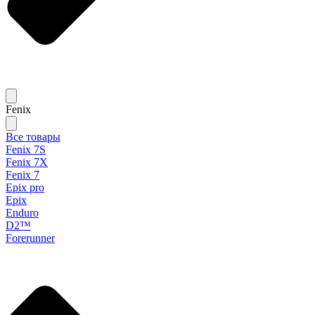
Fenix
Все товары
Fenix 7S
Fenix 7X
Fenix 7
Epix pro
Epix
Enduro
D2™
Forerunner