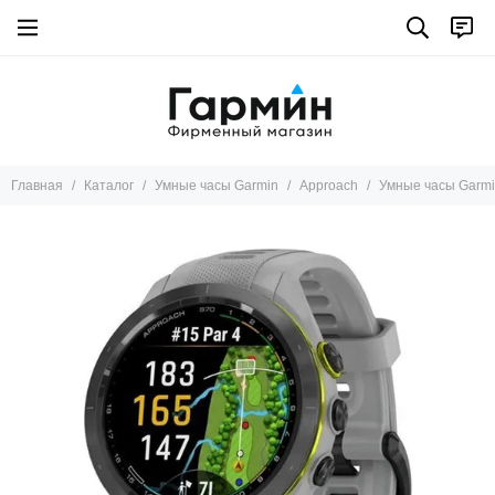
Умные часы Garmin
Все товары
Marq
Tactix 8
Fenix 8
Главная
Каталог
Умные часы Garmin
Approach
Умные часы Garmi
Instinct
Descent
Fenix pro
Fenix
Epix pro
Epix
Enduro
D2™
Forerunner
Tactix 7
Venu X1
Venu