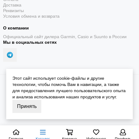
Доставка
Реквизиты
Условия обмена и возврата
О компании
Указатель PinPointer
Официальный сайт дилера Garmin, Casio и Suunto в России
Показывает направление к флажку, когда грин не
Мы в социальных сетях
виден из текущей позиции.
Этот сайт использует cookie-файлы и другие
2026 © iGarmin.
Карта сайта
технологии, чтобы помочь Вам в навигации, а также
для предоставления лучшего пользовательского опыта
и анализа использования наших продуктов и услуг.
Препятствия на поле
Принять
Позволяет быстро просматривать расположение
бункеров, воды и других препятствий и расстояния
до них.