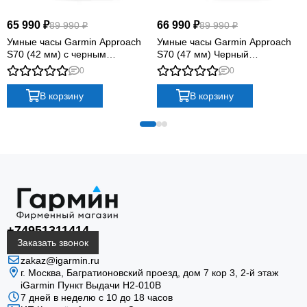
Карты CourseView, Virtual Caddie, ветер, Green View
65 990 ₽
66 990 ₽
89 990 ₽
89 990 ₽
и статистика раунда дополняются спортивными и
Умные часы Garmin Approach
Умные часы Garmin Approach
повседневными функциями.
S70 (42 мм) с черным
S70 (47 мм) Черный
керамическим безелем и
керамический безель с черным
0
0
белым ремешком
силиконовым ремешком
В корзину
В корзину
Скорость и направление ветра
При подключении к совместимому смартфону
показывает ветер, помогая оценить выбор клюшки
и направление удара.
+74951311414
Заказать звонок
zakaz@igarmin.ru
г. Москва, Багратионовский проезд, дом 7 кор 3, 2-й этаж
iGarmin Пункт Выдачи Н2-010В
7 дней в неделю с 10 до 18 часов