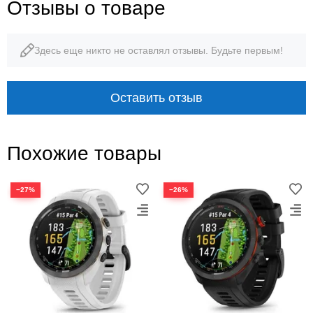
Отзывы о товаре
ширина корпуса
вес
Здесь еще никто не оставлял отзывы. Будьте первым!
5 ATM
до 10 дней
водозащита
режим часов
Оставить отзыв
Похожие товары
−27%
−26%
ПОЛЕ · СТРАТЕГИЯ · СТАТИСТИКА
Garmin Approach S70 42 мм:
дистанции и решения на
запястье