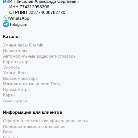
ИП Киселёв Александр Сергеевич
ИНН 774312098306
ОГРНИП 323774600782720
Green View
WhatsApp
Telegram
Показывает форму грина и позволяет вручную
перемещать флажок для более точного
Каталог
расстояния.
Умные часы Garmin
Навигаторы
Автомобильные видеорегистраторы
Картплоттеры
Эхолоты
Умные Весы
Велокомпьютеры
Измерители мощности Rally
Пульсометры
Счёт и статистика раунда
Карты
Аксессуары
Сохраняет счёт, путты, попадания на фервей и грин
и передаёт данные в приложение Garmin Golf.
Информация для клиентов
Оферта и политика конфиденциальности
Пользовательское соглашение
Блог
Оплата