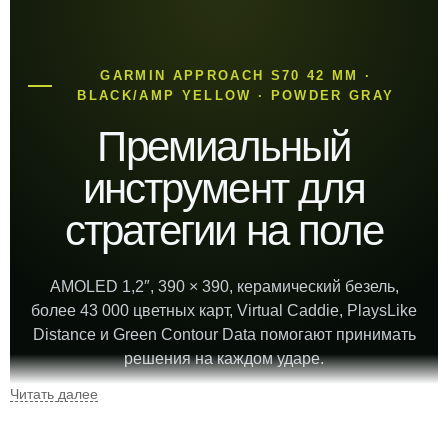
GARMIN APPROACH S70 42 ММ ·
BLACK/AMP YELLOW · POWDER GRAY
Премиальный
инструмент для
стратегии на поле
AMOLED 1,2″, 390 × 390, керамический безель,
более 43 000 цветных карт, Virtual Caddie, PlaysLike
Distance и Green Contour Data помогают принимать
решения на каждом ударе.
42
44 г