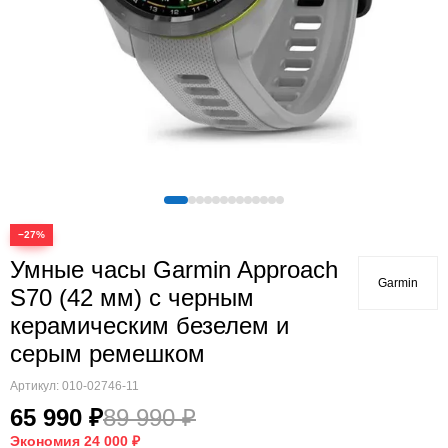
Quatix
Vivosmart
Swim
Lily
Vivoactive
Approach
Аксессуары
Подборки
−27%
Умные часы Garmin Approach
Garmin
S70 (42 мм) с черным
керамическим безелем и
серым ремешком
Артикул:
010-02746-11
65 990 ₽
89 990 ₽
Экономия
24 000 ₽