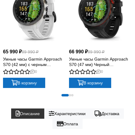
65 990 ₽
66 990 ₽
89 990 ₽
89 990 ₽
Умные часы Garmin Approach
Умные часы Garmin Approach
S70 (42 мм) с черным
S70 (47 мм) Черный
керамическим безелем и
керамический безель с черным
0
0
белым ремешком
силиконовым ремешком
В корзину
В корзину
Описание
Характеристики
Доставка
Оплата