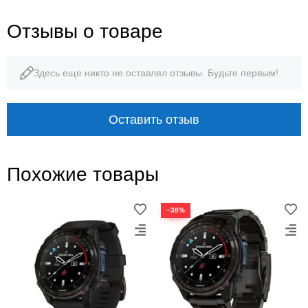
51 мм
105,6 г
Отзывы о товаре
диаметр корпуса
вес с ремешком
Здесь еще никто не оставлял отзывы. Будьте первым!
200 м
до 25 дней
глубина погружения
режим умных часов
Оставить отзыв
Похожие товары
−38%
ДАЙВИНГ · КАРТЫ · ТРЕНИРОВКИ
Garmin Descent Mk3i 51 мм +
Descent T2: данные под