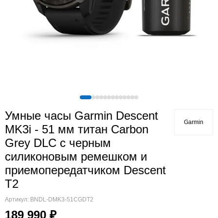
Quatix
Vivosmart
Swim
Lily
Vivoactive
Approach
Аксессуары
Подборки
Умные часы Garmin Descent
Garmin
MK3i - 51 мм титан Carbon
Grey DLC с черным
силиконовым ремешком и
приемопередатчиком Descent
T2
Артикул:
BNDL-DMK3-51CGDT2
189 990 ₽