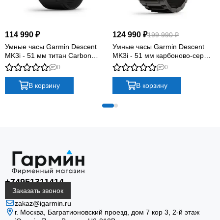
водой и на поверхности
Descent Mk3i поддерживает интеграцию воздуха и
114 990 ₽
124 990 ₽
199 990 ₽
обмен готовыми сообщениями через сеть SubWave
Умные часы Garmin Descent
Умные часы Garmin Descent
при использовании совместимых трансмиттеров
MK3i - 51 мм титан Carbon
MK3i - 51 мм карбоново-серые
Descent T2. Карты, спортивные профили и
Grey DLC с черным
DLC титановые с DLC
0
0
показатели восстановления продолжают работу
силиконовым ремешком
титановым ремешком
после погружения.
В корзину
В корзину
SubWave и интеграция воздуха
+74951311414
С совместимыми Descent T2 доступны давление в
Заказать звонок
баллонах и сообщения между дайверами.
zakaz@igarmin.ru
г. Москва, Багратионовский проезд, дом 7 кор 3, 2-й этаж