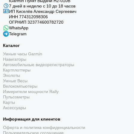
iGarmin Пункт Выдачи Н2-010В
7 дней в неделю с 10 до 18 часов
ИП Киселёв Александр Сергеевич
ИНН 774312098306
ОГРНИП 323774600782720
WhatsApp
Telegram
До 66 часов под водой
Каталог
С интеграцией воздуха автономность достигает 40
Умные часы Garmin
часов.
Навигаторы
Автомобильные видеорегистраторы
Картплоттеры
Эхолоты
Умные Весы
Велокомпьютеры
Измерители мощности Rally
Пульсометры
Карты
Аксессуары
Несколько режимов погружения
Информация для клиентов
Поддерживаются один и несколько газов, nitrox,
trimix, CCR, глубиномер и апноэ.
Оферта и политика конфиденциальности
Пользовательское соглашение