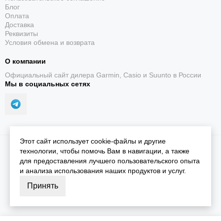
Блог
Оплата
Доставка
Реквизиты
Условия обмена и возврата
О компании
Официальный сайт дилера Garmin, Casio и Suunto в России
Карты DiveView
Мы в социальных сетях
Цветные карты показывают глубины и более 4000
мест для погружений.
Этот сайт использует cookie-файлы и другие
2026 © iGarmin.
Карта сайта
технологии, чтобы помочь Вам в навигации, а также
для предоставления лучшего пользовательского опыта
и анализа использования наших продуктов и услуг.
Принять
Готовность к погружению
Оценка учитывает сон, стресс, тренировки и смену
часовых поясов.