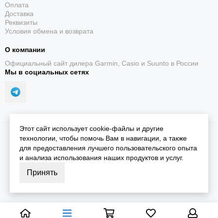
Оплата
Доставка
Реквизиты
Условия обмена и возврата
О компании
Официальный сайт дилера Garmin, Casio и Suunto в России
До 10 дней
Мы в социальных сетях
Автономность в режиме смарт-часов — до 10 дней /
до 4 дней Always-On; фактическое время зависит от
настроек и интенсивности использования.
Этот сайт использует cookie-файлы и другие
2026 © iGarmin.
Карта сайта
технологии, чтобы помочь Вам в навигации, а также
для предоставления лучшего пользовательского опыта
и анализа использования наших продуктов и услуг.
Принять
Встроенный LED-фонарик
Регулируемая яркость, красный свет и