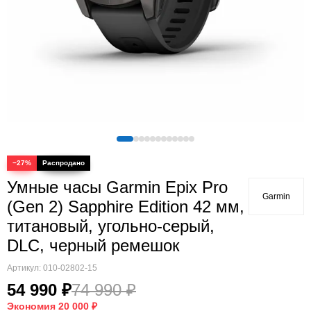
Quatix
Vivosmart
Swim
Lily
Vivoactive
Approach
Аксессуары
Подборки
−27%
Умные часы Garmin Epix Pro
Garmin
(Gen 2) Sapphire Edition 42 мм,
титановый, угольно-серый,
DLC, черный ремешок
Артикул:
010-02802-15
54 990 ₽
74 990 ₽
Экономия
20 000 ₽