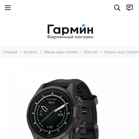
Умные часы Garmin
Все товары
Marq
Tactix 8
Fenix 8
Главная
Каталог
Умные часы Garmin
Epix pro
Умные часы Garmin 
Instinct
Descent
Fenix pro
Fenix
Epix pro
Epix
Enduro
D2™
Forerunner
Tactix 7
Venu X1
Venu