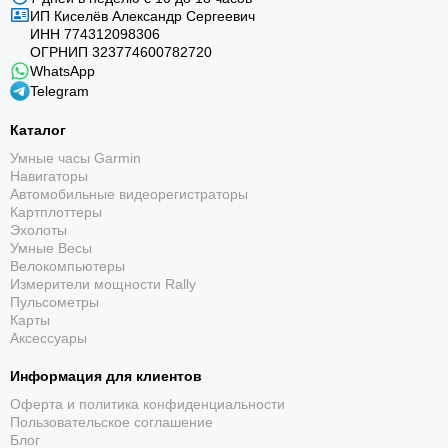
ИП Киселёв Александр Сергеевич
ИНН 774312098306
Garmin epix Pro (Gen 2) Sapphire 42 мм Carbon Gray
ОГРНИП 323774600782720
DLC с чёрным ремешком помогают планировать
WhatsApp
нагрузку, анализировать восстановление и
Telegram
уверенно двигаться по маршруту. Кнопки удобны в
Каталог
движении, а сенсорный экран ускоряет работу с
меню и картами.
Умные часы Garmin
Навигаторы
Автомобильные видеорегистраторы
Картплоттеры
Эхолоты
Умные Весы
Велокомпьютеры
Измерители мощности Rally
Пульсометры
Карты
AMOLED-дисплей
Аксессуары
Яркий сенсорный экран 1,2″, 390 × 390 хорошо
Информация для клиентов
передаёт карты, графики и уведомления; доступен
Оферта и политика конфиденциальности
режим Always-On.
Пользовательское соглашение
Блог