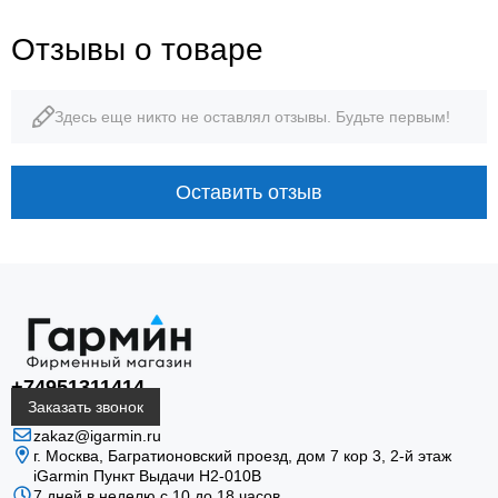
42 мм
42 г
Отзывы о товаре
диаметр корпуса
корпус без ремешка
Здесь еще никто не оставлял отзывы. Будьте первым!
10 ATM
10 дней
водозащита
режим смарт-часов
Оставить отзыв
AMOLED · ТРЕНИРОВКИ · НАВИГАЦИЯ
+74951311414
epix Pro (Gen 2): карта,
Заказать звонок
zakaz@igarmin.ru
форма и восстановление на
г. Москва, Багратионовский проезд, дом 7 кор 3, 2-й этаж
iGarmin Пункт Выдачи Н2-010В
одном экране
7 дней в неделю с 10 до 18 часов