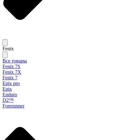
Fenix
Все товары
Fenix 7S
Fenix 7X
Fenix 7
Epix pro
Epix
Enduro
D2™
Forerunner