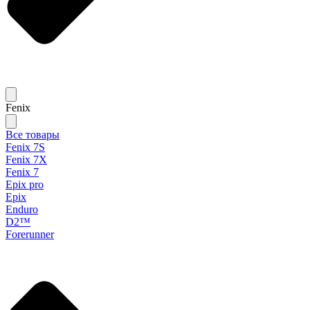
Fenix
Все товары
Fenix 7S
Fenix 7X
Fenix 7
Epix pro
Epix
Enduro
D2™
Forerunner