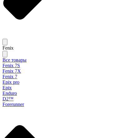
Fenix
Все товары
Fenix 7S
Fenix 7X
Fenix 7
Epix pro
Epix
Enduro
D2™
Forerunner