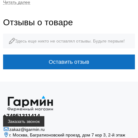
47 мм
55 г
Отзывы о товаре
диаметр корпуса
корпус без ремешка
Здесь еще никто не оставлял отзывы. Будьте первым!
10 ATM
16 дней
водозащита
режим смарт-часов
Оставить отзыв
AMOLED · ТРЕНИРОВКИ · НАВИГАЦИЯ
+74951311414
epix Pro (Gen 2): карта,
Заказать звонок
zakaz@igarmin.ru
форма и восстановление на
г. Москва, Багратионовский проезд, дом 7 кор 3, 2-й этаж