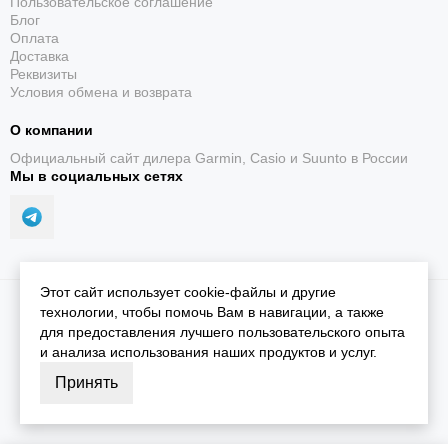
Пользовательское соглашение
Блог
Оплата
Доставка
Реквизиты
Условия обмена и возврата
О компании
Официальный сайт дилера Garmin, Casio и Suunto в России
До 16 дней
Мы в социальных сетях
Автономность в режиме смарт-часов — до 16 дней /
до 6 дней Always-On; фактическое время зависит от
настроек и интенсивности использования.
Этот сайт использует cookie-файлы и другие
2026 © iGarmin.
Карта сайта
технологии, чтобы помочь Вам в навигации, а также
для предоставления лучшего пользовательского опыта
и анализа использования наших продуктов и услуг.
Принять
Встроенный LED-фонарик