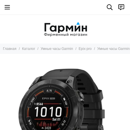
Умные часы Garmin
Все товары
Marq
Tactix 8
Fenix 8
Главная
Каталог
Умные часы Garmin
Epix pro
Умные часы Garmin 
Instinct
Descent
Fenix pro
Fenix
Epix pro
Epix
Enduro
D2™
Forerunner
Tactix 7
Venu X1
Venu