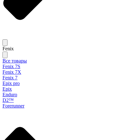
Fenix
Все товары
Fenix 7S
Fenix 7X
Fenix 7
Epix pro
Epix
Enduro
D2™
Forerunner