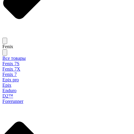
Fenix
Все товары
Fenix 7S
Fenix 7X
Fenix 7
Epix pro
Epix
Enduro
D2™
Forerunner