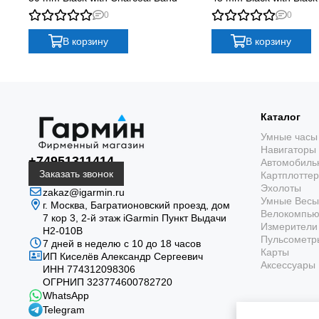
Надёжна
0
0
В корзину
В корзину
Garmin Instinct 
Каталог
Умные часы
Навигаторы
+74951311414
Автомобиль
Заказать звонок
Картплотте
Эхолоты
zakaz@igarmin.ru
Умные Весы
г. Москва, Багратионовский проезд, дом
Велокомпь
7 кор 3, 2-й этаж iGarmin Пункт Выдачи
Измерители 
Н2-010В
Пульсометр
7 дней в неделю с 10 до 18 часов
Карты
ИП Киселёв Александр Сергеевич
Защищённая конструкция
Аксессуары
ИНН 774312098306
ОГРНИП 323774600782720
Химически упрочнённое стекло, корпус из
WhatsApp
армированного волокном полимера, 10 ATM и
Telegram
испытания по MIL-STD-810 рассчитаны на