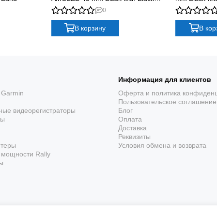
Band
я основа для трен
0
В корзину
В кор
приключений
2S Graphite объединяют multi-GNSS, датчики ABC, сп
Информация для клиентов
круглосуточный мониторинг здоровья.
 Garmin
Оферта и политика конфиден
Пользовательское соглашение
ные видеорегистраторы
Блог
ры
Оплата
Доставка
Реквизиты
ютеры
Условия обмена и возврата
мощности Rally
ы
До 21 дня работы
В режиме смарт-часов заявлено до 21 дня, а
режим энергосбережения увеличивает
автономность до 50 дней.