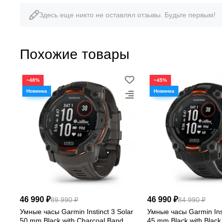
упрочнённым сте
Здесь еще никто не оставлял отзывы. Будьте первым!
Похожие товары
0,79″
MIP-дисплей
−48%
−45%
46 990 ₽
46 990 ₽
89 990 ₽
84 990 ₽
Умные часы Garmin Instinct 3 Solar
Умные часы Garmin Inst
50 mm Black with Charcoal Band
45 mm Black with Blac