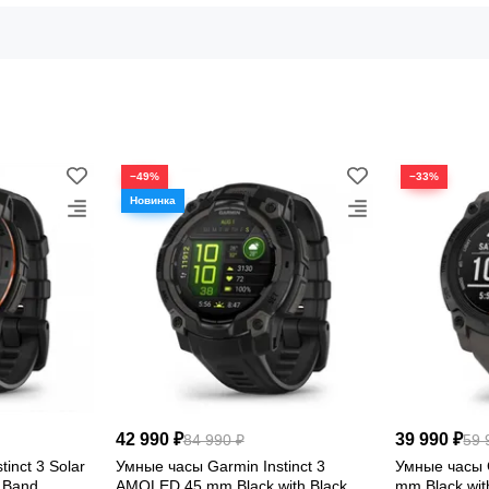
клом, контрастным MIP-дисплеем, multi
ABC и спортивными профилями.
42 г
10 ATM
вес часов
водозащита
−49%
−33%
42 990 ₽
39 990 ₽
84 990 ₽
59 
inct 3 Solar
Умные часы Garmin Instinct 3
Умные часы G
КОМПАКТНЫЙ ФОРМАТ БЕЗ ОТКАЗА ОТ ФУНКЦИ
k Band
AMOLED 45 mm Black with Black
mm Black wit