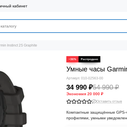
ичный кабинет
in Instinct 2S Graphite
−36%
Умные часы Garmin 
Артикул:
010-02563-00
34 990 ₽
54 990 ₽
Экономия
20 000 ₽
Оставить отзыв
Компактные защищённые GPS-ча
профилями, умными уведомлени