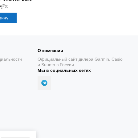
ировок и
0
зину
ортивные режимы и
О компании
циальности
Официальный сайт дилера Garmin, Casio
и Suunto в России
Мы в социальных сетях
Спортивные профили
Встроенные приложения охватывают бег,
велосипед, плавание, силовые занятия, лыжи,
гольф и другие активности.