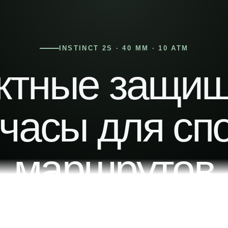
INSTINCT 2S · 40 ММ · 10 ATM
ктные защи
часы для спо
маршрутов
иликоновый ремешок Graphite дополняютс