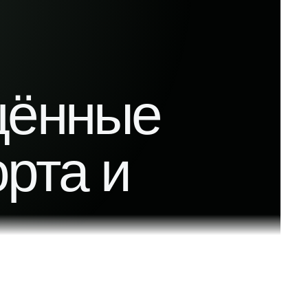
щённые
рта и
я химически