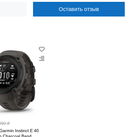
-GNSS, датчиками
Оставить отзыв
до 21 дня
режим смарт-часов
990 ₽
armin Instinct E 40
Й
h Charcoal Band