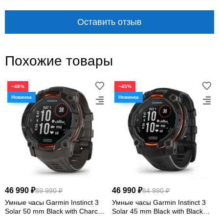
Оставить отзыв
10 ATM
до 21 дня
водозащита
режим смарт-часов
Похожие товары
−48%
−45%
КОМПАКТНЫЙ ФОРМАТ БЕЗ ОТКАЗА ОТ
ФУНКЦИЙ
Надёжная основа для
тренировок и приключений
46 990 ₽
46 990 ₽
89 990 ₽
84 990 ₽
Умные часы Garmin Instinct 3
Умные часы Garmin Instinct 3
Garmin Instinct 2S Camo Edition Mist Camo
Solar 50 mm Black with Charcoal
Solar 45 mm Black with Black
объединяют multi-GNSS, датчики ABC, спортивные