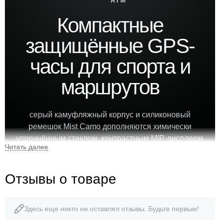
ATM
Компактные
защищённые GPS-
часы для спорта и
маршрутов
серый камуфляжный корпус и силиконовый
ремешок Mist Camo дополняются химически
упрочнённым стеклом, контрастным MIP-дисплеем,
multi-GNSS, датчиками ABC и спортивными
профилями.
Отзывы о товаре
0,79″
42 г
Здесь еще никто не оставлял отзывы. Будьте первым!
MIP-дисплей
вес часов