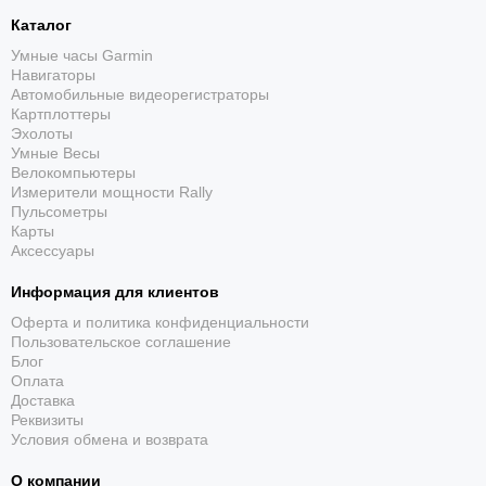
До 21 дня работы
Каталог
Умные часы Garmin
В режиме смарт-часов заявлено до 21 дня, а режим
Навигаторы
энергосбережения увеличивает автономность до 50
Автомобильные видеорегистраторы
дней.
Картплоттеры
Эхолоты
Умные Весы
Велокомпьютеры
Измерители мощности Rally
Пульсометры
Карты
Аксессуары
Информация для клиентов
Спортивные профили
Оферта и политика конфиденциальности
Встроенные приложения охватывают бег,
Пользовательское соглашение
Блог
велосипед, плавание, силовые занятия, лыжи,
Оплата
гольф и другие активности.
Доставка
Реквизиты
Условия обмена и возврата
О компании