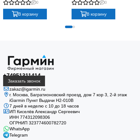
Band
Band
0
0
режимы и круглосуточный мониторинг здоровья.
В корзину
В корзину
Защищённая конструкция
Химически упрочнённое стекло, корпус из
+74951311414
армированного волокном полимера, 10 ATM и
Заказать звонок
испытания по MIL-STD-810 рассчитаны на активное
zakaz@igarmin.ru
использование.
г. Москва, Багратионовский проезд, дом 7 кор 3, 2-й этаж
iGarmin Пункт Выдачи Н2-010В
7 дней в неделю с 10 до 18 часов
ИП Киселёв Александр Сергеевич
ИНН 774312098306
ОГРНИП 323774600782720
WhatsApp
Telegram