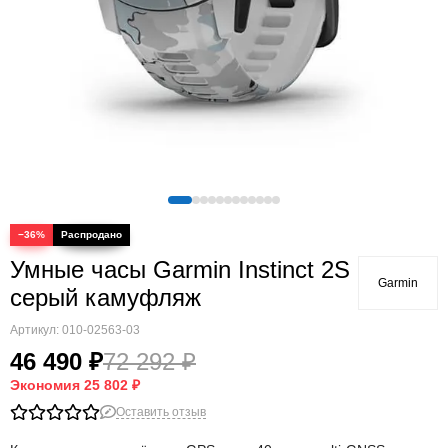
Quatix
Vivosmart
Swim
Lily
Vivoactive
Approach
Аксессуары
Подборки
−36%
Умные часы Garmin Instinct 2S
Garmin
серый камуфляж
Артикул:
010-02563-03
46 490 ₽
72 292 ₽
Экономия
25 802 ₽
Оставить отзыв