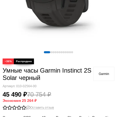
Quatix
Vivosmart
Swim
Lily
Vivoactive
Approach
Аксессуары
Подборки
−36%
Умные часы Garmin Instinct 2S
Garmin
Solar черный
Артикул:
010-02564-00
45 490 ₽
70 754 ₽
Экономия
25 264 ₽
Оставить отзыв