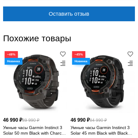
водозащита
режим смарт-часов
Оставить отзыв
Похожие товары
−48%
−45%
СОЛНЕЧНАЯ ЭНЕРГИЯ В КОМПАКТНОМ
КОРПУСЕ
Надёжная основа для
тренировок и приключений
Garmin Instinct 2S Solar Graphite объединяют
солнечную зарядку, multi-GNSS, датчики ABC,
спортивные режимы и круглосуточный мониторинг
46 990 ₽
46 990 ₽
89 990 ₽
84 990 ₽
здоровья.
Умные часы Garmin Instinct 3
Умные часы Garmin Instinct 3
Solar 50 mm Black with Charcoal
Solar 45 mm Black with Black