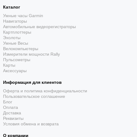
режиме смарт-часов при соблюдении условий
Garmin.
Каталог
Умные часы Garmin
Навигаторы
Автомобильные видеорегистраторы
Картплоттеры
Эхолоты
Умные Весы
Велокомпьютеры
Измерители мощности Rally
Пульсометры
Спортивные профили
Карты
Аксессуары
Встроенные приложения охватывают бег,
велосипед, плавание, силовые занятия, лыжи,
Информация для клиентов
гольф и другие активности.
Оферта и политика конфиденциальности
Пользовательское соглашение
Блог
Оплата
Доставка
Реквизиты
Условия обмена и возврата
О компании