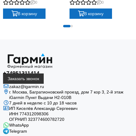
Band
Band
0
0
В корзину
В корзину
Защищённая конструкция
Power Glass, корпус из армированного волокном
полимера, 10 ATM и испытания по MIL-STD-810
рассчитаны на активное использование.
+74951311414
Заказать звонок
zakaz@igarmin.ru
г. Москва, Багратионовский проезд, дом 7 кор 3, 2-й этаж
iGarmin Пункт Выдачи Н2-010В
7 дней в неделю с 10 до 18 часов
ИП Киселёв Александр Сергеевич
ИНН 774312098306
ОГРНИП 323774600782720
Солнечная автономность
WhatsApp
Power Glass увеличивает автономность до 51 дня в
Telegram