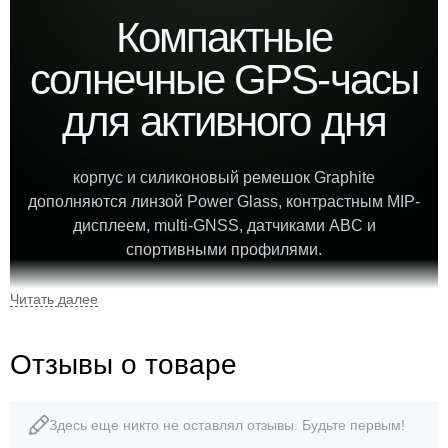
Компактные
солнечные GPS-часы
для активного дня
корпус и силиконовый ремешок Graphite
дополняются линзой Power Glass, контрастным MIP-
дисплеем, multi-GNSS, датчиками ABC и
спортивными профилями.
0,79″
43 г
Отзывы о товаре
MIP-дисплей
вес часов
Здесь еще никто не оставлял отзывы. Будьте первым!
10 ATM
до 51 дня