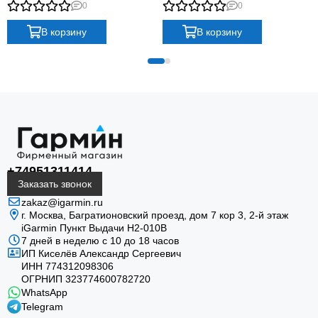
Band
Band
0
0
В корзину
В корзину
Защищённая конструкция
Power Glass, корпус из армированного волокном
полимера, 10 ATM и испытания по MIL-STD-810
рассчитаны на активное использование.
+74951311414
Заказать звонок
zakaz@igarmin.ru
г. Москва, Багратионовский проезд, дом 7 кор 3, 2-й этаж
iGarmin Пункт Выдачи Н2-010В
7 дней в неделю с 10 до 18 часов
ИП Киселёв Александр Сергеевич
ИНН 774312098306
ОГРНИП 323774600782720
Солнечная автономность
WhatsApp
Power Glass увеличивает автономность до 51 дня в
Telegram