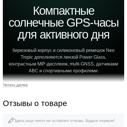
Компактные
солнечные GPS-часы
для активного дня
бирюзовый корпус и силиконовый ремешок Neo
Tropic дополняются линзой Power Glass,
контрастным MIP-дисплеем, multi-GNSS, датчиками
ABC и спортивными профилями.
0,79″
43 г
Отзывы о товаре
MIP-дисплей
вес часов
Здесь еще никто не оставлял отзывы. Будьте первым!
10 ATM
до 51 дня