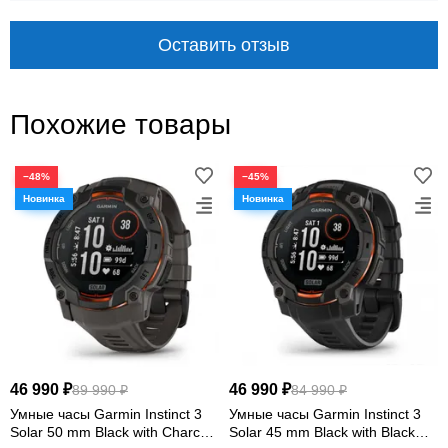
водозащита
режим смарт-часов
Оставить отзыв
Похожие товары
−48%
−45%
СОЛНЕЧНАЯ ЭНЕРГИЯ В КОМПАКТНОМ
КОРПУСЕ
Надёжная основа для
тренировок и приключений
Garmin Instinct 2S Solar Neo Tropic объединяют
солнечную зарядку, multi-GNSS, датчики ABC,
спортивные режимы и круглосуточный мониторинг
46 990 ₽
46 990 ₽
89 990 ₽
84 990 ₽
здоровья.
Умные часы Garmin Instinct 3
Умные часы Garmin Instinct 3
Solar 50 mm Black with Charcoal
Solar 45 mm Black with Black