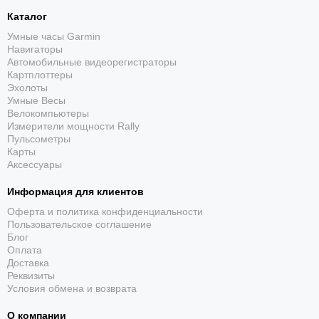
режиме смарт-часов при соблюдении условий
Garmin.
Каталог
Умные часы Garmin
Навигаторы
Автомобильные видеорегистраторы
Картплоттеры
Эхолоты
Умные Весы
Велокомпьютеры
Измерители мощности Rally
Пульсометры
Спортивные профили
Карты
Аксессуары
Встроенные приложения охватывают бег,
велосипед, плавание, силовые занятия, лыжи,
Информация для клиентов
гольф и другие активности.
Оферта и политика конфиденциальности
Пользовательское соглашение
Блог
Оплата
Доставка
Реквизиты
Условия обмена и возврата
О компании