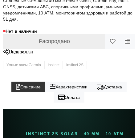
Солнечные GPS-часы 40 мм с Power Glass, Garmin Pay, multi-
GNSS, датчиками ABC, спортивными профилями, умными
уведомлениями, 10 ATM, мониторингом здоровья и работой до
51 дня.
Нет в наличии
Распродано
Поделиться
Умные часы Garmin
Instinct
Instinct 2S
Описание
Характеристики
Доставка
Оплата
INSTINCT 2S SOLAR · 40 ММ · 10 ATM