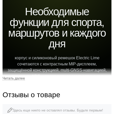
Необходимые
функции для спорта,
маршрутов и каждого
дня
корпус и силиконовый ремешок Electric Lime
сочетаются с контрастным MIP-дисплеем,
защищённой конструкцией, multi-GNSS-навигацией,
датчиками ABC и круглосуточным мониторингом
здоровья.
Отзывы о товаре
0,9″
48 г
Здесь еще никто не оставлял отзывы. Будьте первым!
MIP-дисплей
вес часов