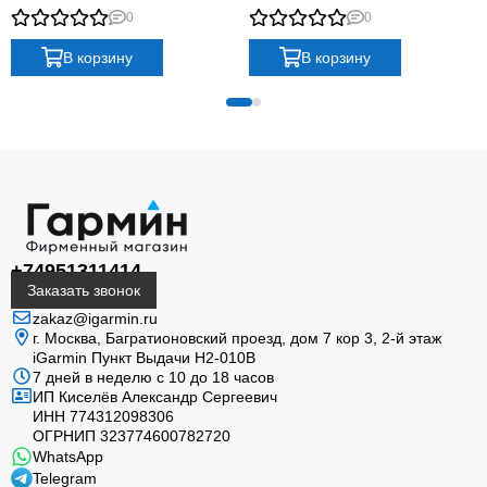
Band
Band
дисплей, навигацию по нескольким спутниковым
0
0
системам, спортивные профили и ключевые
В корзину
В корзину
показатели здоровья.
Защищённый корпус
+74951311414
Заказать звонок
Корпус 45 мм из армированного волокном
полимера дополнен химически упрочнённым
zakaz@igarmin.ru
г. Москва, Багратионовский проезд, дом 7 кор 3, 2-й этаж
стеклом и рассчитан на активное использование.
iGarmin Пункт Выдачи Н2-010В
7 дней в неделю с 10 до 18 часов
ИП Киселёв Александр Сергеевич
ИНН 774312098306
ОГРНИП 323774600782720
WhatsApp
Telegram