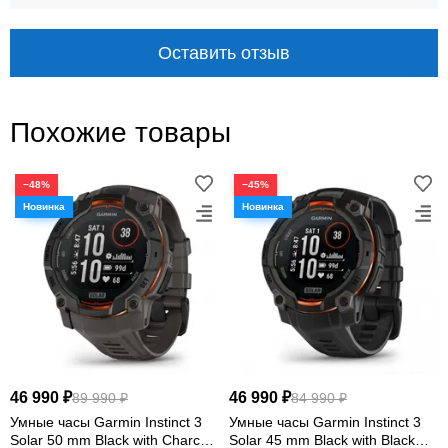
Оставить отзыв
10 ATM
16 дней
водозащита
режим смарт-часов
Похожие товары
−48%
−45%
ЗАЩИЩЁННАЯ КОНСТРУКЦИЯ И
ПОНЯТНАЯ НАВИГАЦИЯ
Надёжная основа для
активного дня
46 990 ₽
46 990 ₽
89 990 ₽
84 990 ₽
Instinct E объединяют ударопрочный корпус,
Умные часы Garmin Instinct 3
Умные часы Garmin Instinct 3
водозащиту 10 ATM, хорошо читаемый MIP-
Solar 50 mm Black with Charcoal
Solar 45 mm Black with Black