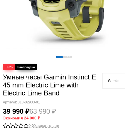
Quatix
Vivosmart
Swim
Lily
Vivoactive
Approach
Аксессуары
Подборки
−38%
Умные часы Garmin Instinct E
Garmin
45 mm Electric Lime with
Electric Lime Band
Артикул:
010-02933-01
39 990 ₽
63 990 ₽
Экономия
24 000 ₽
Оставить отзыв