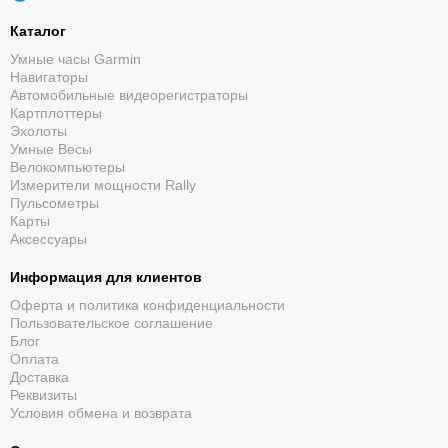
Каталог
До 16 дней работы
Умные часы Garmin
Навигаторы
В режиме смарт-часов заявлено до 16 дней, а в
Автомобильные видеорегистраторы
режиме энергосбережения — до 40 дней.
Картплоттеры
Эхолоты
Умные Весы
Велокомпьютеры
Измерители мощности Rally
Пульсометры
Карты
Аксессуары
Информация для клиентов
Здоровье и самочувствие
Оферта и политика конфиденциальности
Пульс, сон, HRV, стресс, Pulse Ox, дыхание и
Пользовательское соглашение
другие показатели помогают лучше понимать
Блог
состояние организма.
Оплата
Доставка
Реквизиты
Условия обмена и возврата