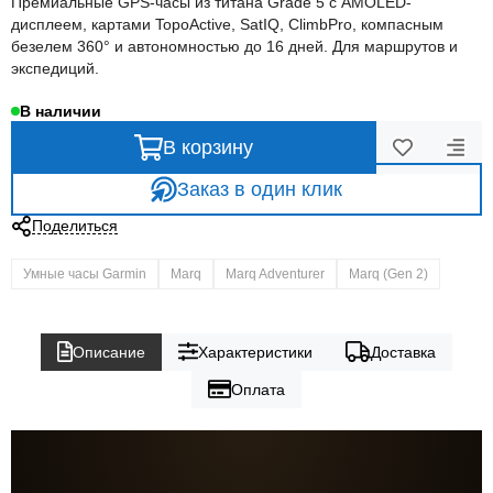
Премиальные GPS-часы из титана Grade 5 с AMOLED-
дисплеем, картами TopoActive, SatIQ, ClimbPro, компасным
безелем 360° и автономностью до 16 дней. Для маршрутов и
экспедиций.
В наличии
В корзину
Заказ в один клик
Поделиться
Умные часы Garmin
Marq
Marq Adventurer
Marq (Gen 2)
Описание
Характеристики
Доставка
Оплата