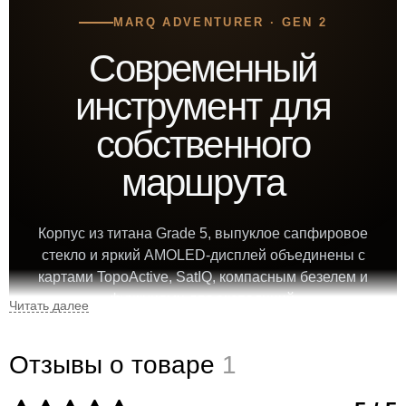
MARQ ADVENTURER · GEN 2
Современный
инструмент для
собственного
маршрута
Корпус из титана Grade 5, выпуклое сапфировое
стекло и яркий AMOLED-дисплей объединены с
картами TopoActive, SatIQ, компасным безелем и
функциями для экспедиций.
Отзывы о товаре
1
46 мм
92 г
диаметр корпуса
с гибридным ремешком