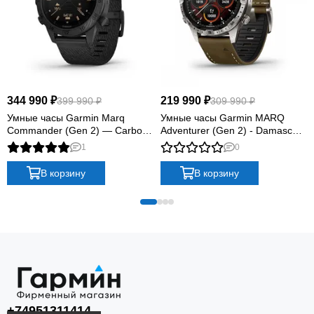
Outdoor Maps+
По подписке доступны спутниковые снимки и
расширенные топографические материалы для
344 990 ₽
219 990 ₽
399 990 ₽
309 990 ₽
загрузки на часы.
Умные часы Garmin Marq
Умные часы Garmin MARQ
Commander (Gen 2) — Carbon
Adventurer (Gen 2) - Damascus
Edition
Steel Edition
1
0
В корзину
В корзину
+74951311414