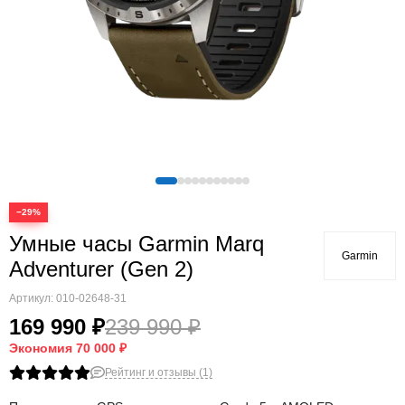
Quatix
Vivosmart
Swim
Lily
Vivoactive
Approach
Аксессуары
Подборки
−29%
Умные часы Garmin Marq
Garmin
Adventurer (Gen 2)
Артикул:
010-02648-31
169 990 ₽
239 990 ₽
Экономия
70 000 ₽
Рейтинг и отзывы (1)