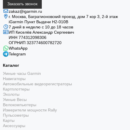
Заказать звонок
zakaz@igarmin.ru
г. Москва, Багратионовский проезд, дом 7 кор 3, 2-й этаж
iGarmin Пункт Выдачи Н2-010В
7 дней в неделю с 10 до 18 часов
ИП Киселёв Александр Сергеевич
ИНН 774312098306
ОГРНИП 323774600782720
WhatsApp
Telegram
Garmin Trails
Каталог
Позволяет находить маршруты и передавать их на
Умные часы Garmin
Навигаторы
часы для работы без сети; доступность зависит от
Автомобильные видеорегистраторы
региона и подписки.
Картплоттеры
Эхолоты
Умные Весы
Велокомпьютеры
Измерители мощности Rally
Пульсометры
Карты
Аксессуары