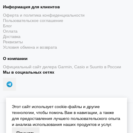
Информация для клиентов
Оферта и политика конфиденциальности
Пользовательское соглашение
Блог
Оплата
Доставка
Реквизиты
Условия обмена и возврата
О компании
Официальный сайт дилера Garmin, Casio и Suunto в России
Мы в социальных сетях
SatIQ и многодиапазонный GNSS
Этот сайт использует cookie-файлы и другие
2026 © iGarmin.
Карта сайта
технологии, чтобы помочь Вам в навигации, а также
Поддерживает точное позиционирование в сложных
для предоставления лучшего пользовательского опыта
условиях и оптимизирует расход заряда.
и анализа использования наших продуктов и услуг.