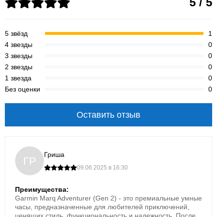
5 / 5
10 ATM
16 дней
5 звёзд
1
4 звезды
0
водозащита
режим смарт-часов
3 звезды
0
2 звезды
0
1 звезда
0
Без оценки
0
Оставить отзыв
НАВИГАЦИЯ · ВЫСОТА · ВЫНОСЛИВОСТЬ
Для маршрутов, где важны
Гриша
ГР
09.06.2025 в 16:30
точность и автономность
Преимущества:
MARQ Adventurer сочетает премиальную отделку с
Garmin Marq Adventurer (Gen 2) - это премиальные умные
часы, предназначенные для любителей приключений,
навигацией, топографическими картами и
ценящих стиль, функциональность и надежность. После