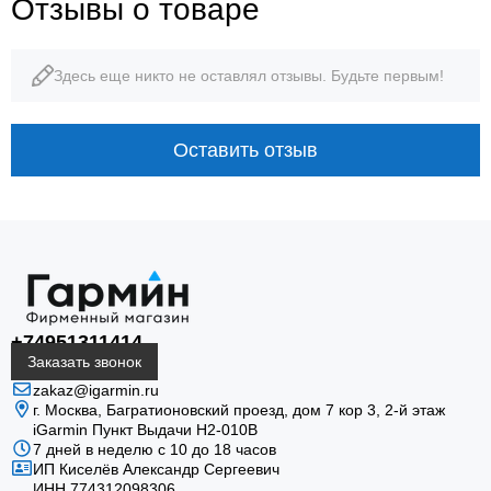
Отзывы о товаре
Здесь еще никто не оставлял отзывы. Будьте первым!
40–60 ч
16 дней
дайвинг
смарт-часы
Оставить отзыв
SUUNTO · BLACK STEEL
+74951311414
Официальные функции без
Заказать звонок
перегруженных
zakaz@igarmin.ru
г. Москва, Багратионовский проезд, дом 7 кор 3, 2-й этаж
формулировок
iGarmin Пункт Выдачи Н2-010В
7 дней в неделю с 10 до 18 часов
ИП Киселёв Александр Сергеевич
Описание объединяет конструкцию, автономность,
ИНН 774312098306