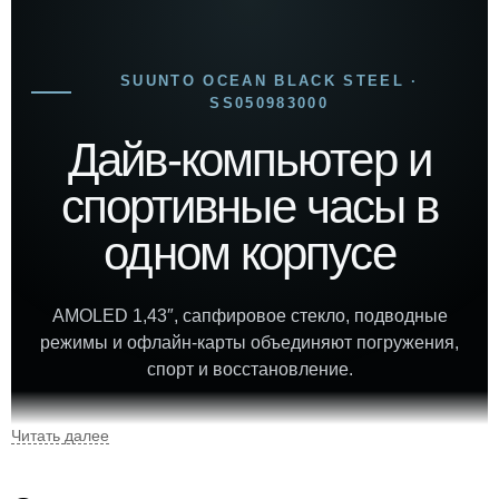
SUUNTO OCEAN BLACK STEEL ·
SS050983000
Дайв-компьютер и
спортивные часы в
одном корпусе
AMOLED 1,43″, сапфировое стекло, подводные
режимы и офлайн-карты объединяют погружения,
спорт и восстановление.
49,9 мм
100 м
корпус
водозащита