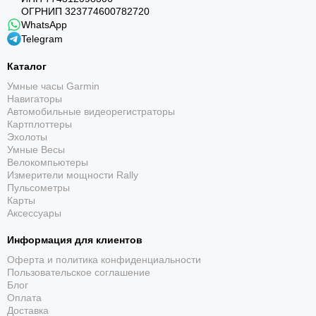
навигацию, тренировочные показатели и
ОГРНИП 323774600782720
WhatsApp
ограничения модели в единую понятную структуру.
Telegram
Каталог
Умные часы Garmin
Навигаторы
Автомобильные видеорегистраторы
Картплоттеры
Эхолоты
Умные Весы
Подводный компьютер
Велокомпьютеры
Измерители мощности Rally
Поддерживает одногазовый и многогазовый
Пульсометры
воздух/Nitrox, Gauge и фридайвинг;
Карты
декомпрессионная модель — Bühlmann 16 GF.
Аксессуары
Информация для клиентов
Оферта и политика конфиденциальности
Пользовательское соглашение
Блог
Оплата
Доставка