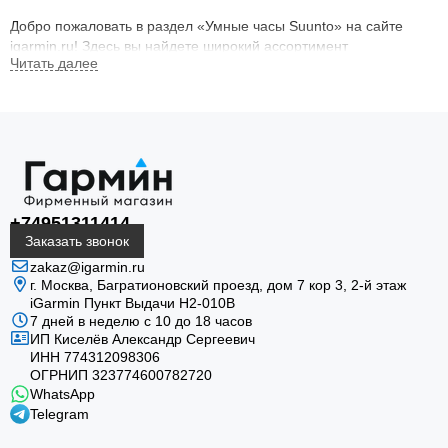
Добро пожаловать в раздел «Умные часы Suunto» на сайте
igarmin.ru! Здесь вы найдете широкий ассортимент
высококачественных умных часов, которые станут
незаменимыми спутниками в ваших спортивных и
повседневных приключениях. Suunto — это бренд, известный
своим вниманием к деталям, инновационными технологиями и
надежностью.
Почему выбирают этот бренд?
+74951311414
1. Высокое качество и надежность
Заказать звонок
zakaz@igarmin.ru
Часы данной марки созданы для активного образа жизни. Они
г. Москва, Багратионовский проезд, дом 7 кор 3, 2-й этаж
выдерживают любые испытания — от интенсивных тренировок
iGarmin Пункт Выдачи Н2-010В
до экстремальных погодных условий. Каждый элемент этих
7 дней в неделю с 10 до 18 часов
часов продуман так, чтобы обеспечить максимальную
ИП Киселёв Александр Сергеевич
прочность и долговечность.
ИНН 774312098306
ОГРНИП 323774600782720
2. Многофункциональность
WhatsApp
Telegram
Данные дивайсы предлагают широкий спектр функций, которые