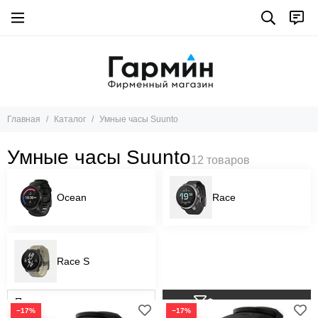
Главная
Каталог
Умные часы Suunto
Умные часы Suunto
Ocean
Race
Race S
Фильтр товаров
−17%
−17%