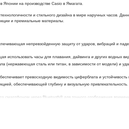
Японии на производстве Casio в Ямагата.
технологичности и стильного дизайна в мире наручных часов. Дан
ункции и премиальные материалы.
печивающая непревзойденную защиту от ударов, вибраций и паден
ая использовать часы для плавания, дайвинга и других водных вид
ла (нержавеющая сталь или титан, в зависимости от модели) и уд
беспечивает превосходную видимость циферблата и устойчивость 
укцией, обеспечивающей глубину и визуальную привлекательност
со смартфоном через Bluetooth® для точного отображения времени
ного света, обеспечивая длительное время автономной работы и у
 синхронизирует время с атомными часами по радиосигналам, обе