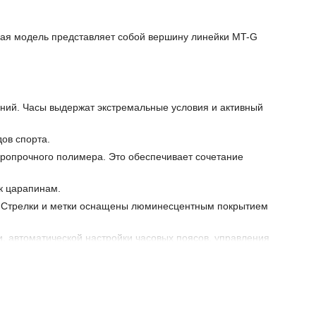
ная модель представляет собой вершину линейки MT-G
ий. Часы выдержат экстремальные условия и активный
ов спорта.
аропрочного полимера. Это обеспечивает сочетание
к царапинам.
ь. Стрелки и метки оснащены люминесцентным покрытием
, автоматической настройки часовых поясов, управления
страняя необходимость в частой замене батарейки.
спечивая высочайшую точность.