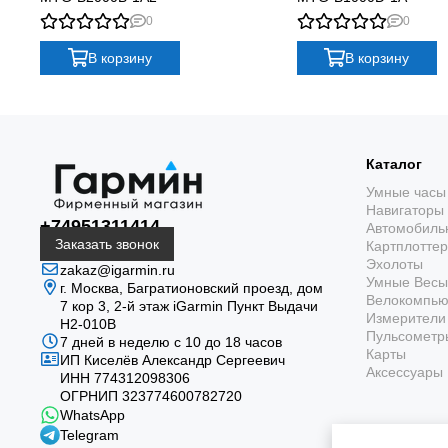
Кому подойдет:
0
0
Casio G-SHOCK MTG-B1000-1A - отличный выбор для тех, кт
В корзину
В корзину
Активных людей, ведущих динамичный образ жизни.
Путешественников, которым необходима функция мирово
Любителей высоких технологий и современных гаджетов.
Тех, кто ищет качественные и долговечные часы.
Каталог
Умные часы
В заключение:
Навигаторы
+74951311414
Автомобиль
Casio G-SHOCK MTG-B1000-1A - это инвестиция в надежность
Заказать звонок
Картплотте
владельца.
Эхолоты
zakaz@igarmin.ru
Умные Весы
г. Москва, Багратионовский проезд, дом
Велокомпь
7 кор 3, 2-й этаж iGarmin Пункт Выдачи
Измерители 
Н2-010В
Пульсометр
7 дней в неделю с 10 до 18 часов
Карты
ИП Киселёв Александр Сергеевич
Аксессуары
ИНН 774312098306
ОГРНИП 323774600782720
WhatsApp
Telegram