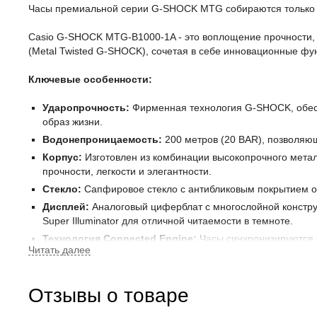
Часы премиальной серии G-SHOCK MTG собираются только в 
Casio G-SHOCK MTG-B1000-1A - это воплощение прочности, 
(Metal Twisted G-SHOCK), сочетая в себе инновационные ф
Ключевые особенности:
Ударопрочность:
Фирменная технология G-SHOCK, обес
образ жизни.
Водонепроницаемость:
200 метров (20 BAR), позволяющ
Корпус:
Изготовлен из комбинации высокопрочного метал
прочности, легкости и элегантности.
Стекло:
Сапфировое стекло с антибликовым покрытием о
Дисплей:
Аналоговый циферблат с многослойной констр
Super Illuminator для отличной читаемости в темноте.
Технология Connected Engine:
Часы синхронизируются 
будильником и другими функциями.
Солнечная батарея (Tough Solar):
Заряжается от солнеч
Радиоконтроль времени (Multi Band 6):
Автоматически
Отзывы о товаре
Функции: