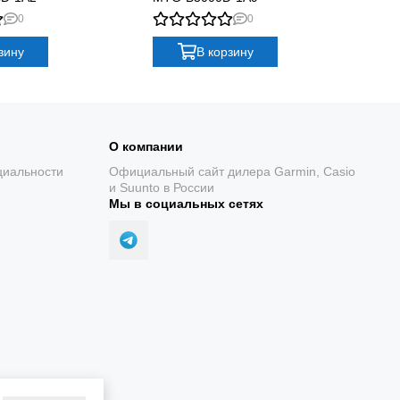
0
0
 подойдут для:
зину
В корзину
О компании
циальности
Официальный сайт дилера Garmin, Casio
и Suunto в России
Мы в социальных сетях
 в любых условиях и подчеркнут индивидуальность своего