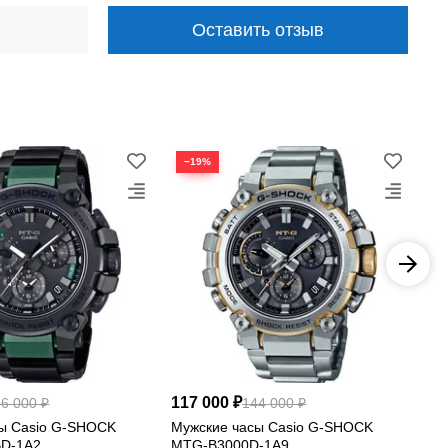
Оставить отзыв
−19%
−
твенный ремешок создают премиальный вид. Модель MTG-
117 000 ₽
10
6 000 ₽
144 000 ₽
ы Casio G-SHOCK
Мужские часы Casio G-SHOCK
Му
D-1A2
MTG-B3000D-1A9
MT