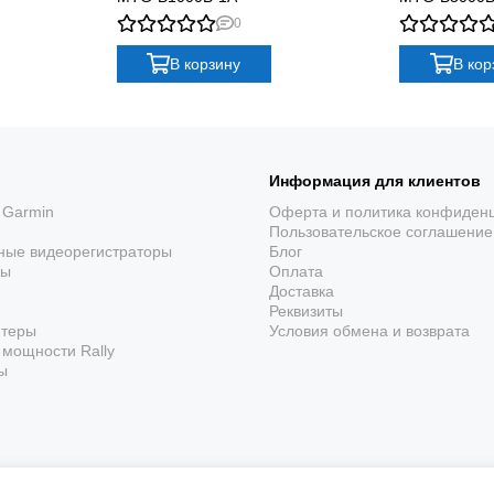
0
о ценит надежные, функциональные и стильные часы. Они идеально
В корзину
В кор
го времени.
Информация для клиентов
 Garmin
Оферта и политика конфиден
Пользовательское соглашение
ные видеорегистраторы
Блог
, функциональность и стиль. Эти часы станут надежным спутником
ры
Оплата
Доставка
Реквизиты
ютеры
Условия обмена и возврата
мощности Rally
ы