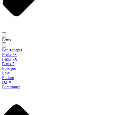
Fenix
Все товары
Fenix 7S
Fenix 7X
Fenix 7
Epix pro
Epix
Enduro
D2™
Forerunner