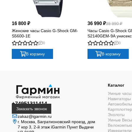
16 800 ₽
36 990 ₽
39 990 ₽
Женские часы Casio G-Shock GM-
Часы Casio G-Shock G
S5600-1E
S2140GEM-9A унисекс
0
0
В корзину
В корзину
Каталог
Умные часы
Навигаторы
+74951311414
Автомобиль
Заказать звонок
Картплотте
Эхолоты
zakaz@igarmin.ru
Умные Весы
г. Москва, Багратионовский проезд, дом
Велокомпь
7 кор 3, 2-й этаж iGarmin Пункт Выдачи
Измерители 