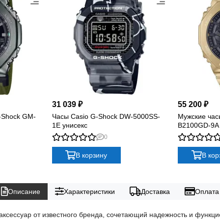
31 039 ₽
55 200 ₽
-Shock GM-
Часы Casio G-Shock DW-5000SS-
Мужские час
1E унисекс
B2100GD-9A
0
В корзину
В кор
Описание
Характеристики
Доставка
Оплата
ксессуар от известного бренда, сочетающий надежность и функцио