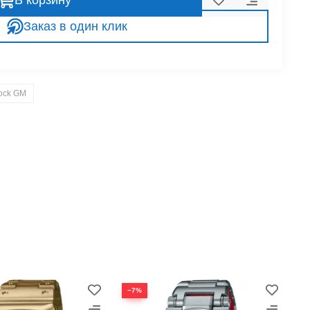
В корзину
Заказ в один клик
ock GM
−7%
−