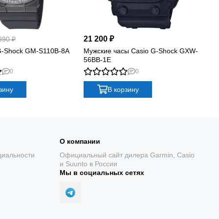
21 200 ₽
21
990 ₽
G-Shock GM-S110B-8A
Мужские часы Casio G-Shock GXW-
Му
56BB-1E
56
0
0
зину
В корзину
О компании
циальности
Официальный сайт дилера Garmin, Casio
и Suunto в России
Мы в социальных сетях