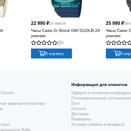
22 990 ₽
25 990 ₽
27 990 ₽
29 
M-
Часы Casio G-Shock GM-S110LB-2A
Часы Casio 
унисекс
унисекс
0
В корзину
В кор
Информация для клиентов
 Garmin
Оферта и политика конфиден
Пользовательское соглашение
ные видеорегистраторы
Блог
ры
Оплата
Доставка
Реквизиты
ютеры
Условия обмена и возврата
мощности Rally