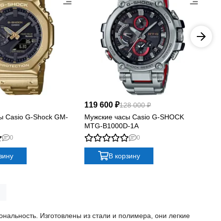
119 600 ₽
10
128 000 ₽
ы Casio G-Shock GM-
Мужские часы Casio G-SHOCK
Му
MTG-B1000D-1A
MT
0
0
зину
В корзину
нальность. Изготовлены из стали и полимера, они легкие