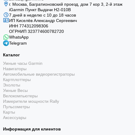
г. Москва, Багратионовский проезд, дом 7 кор 3, 2-й этаж
iGarmin Пункт Выдачи Н2-010В
7 дней в неделю с 10 до 18 часов
ИП Киселёв Александр Сергеевич
ИНН 774312098306
ОГРНИП 323774600782720
WhatsApp
Telegram
Каталог
Умные часы Garmin
Навигаторы
Автомобильные видеорегистраторы
Картплоттеры
Эхолоты
Умные Весы
Велокомпьютеры
Измерители мощности Rally
Пульсометры
Карты
Аксессуары
Информация для клиентов