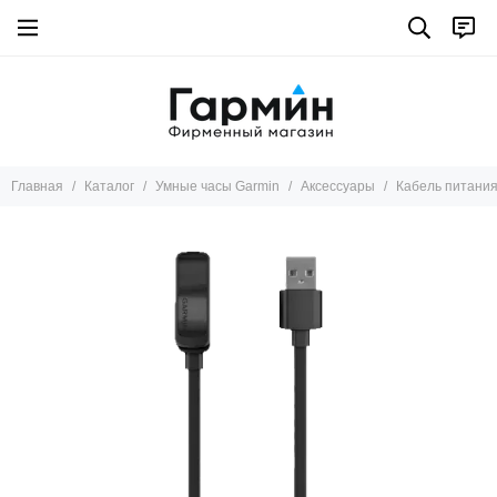
Умные часы Garmin
Все товары
Marq
Tactix 8
Fenix 8
Главная
Каталог
Умные часы Garmin
Аксессуары
Кабель питани
Instinct
Descent
Fenix pro
Fenix
Epix pro
Epix
Enduro
D2™
Forerunner
Tactix 7
Venu X1
Venu