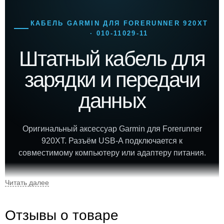
КАБЕЛЬ GARMIN ДЛЯ FORERUNNER 920XT
· 010-11029-11
Штатный кабель для
зарядки и передачи
данных
Оригинальный аксессуар Garmin для Forerunner
920XT. Разъём USB-A подключается к
совместимому компьютеру или адаптеру питания.
010-11029-11
USB-A
артикул
USB-разъём
Отзывы о товаре