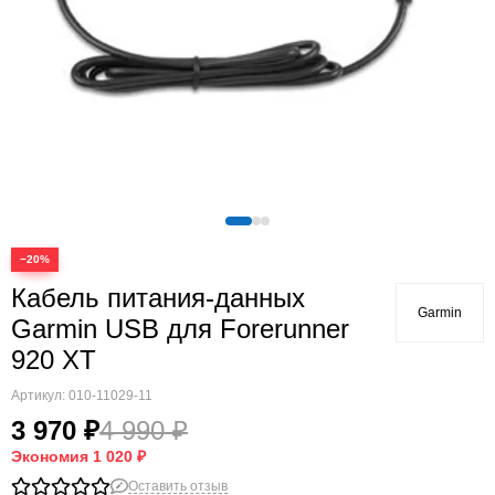
Quatix
Vivosmart
Swim
Lily
Vivoactive
Approach
Аксессуары
Подборки
−20%
Кабель питания-данных
Garmin
Garmin USB для Forerunner
920 XT
Артикул:
010-11029-11
3 970 ₽
4 990 ₽
Экономия
1 020 ₽
Оставить отзыв