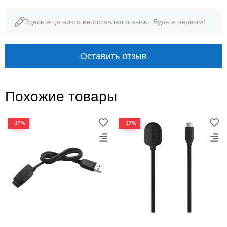
Здесь еще никто не оставлял отзывы. Будьте первым!
зарядка
данные
назначение
подключение к ПК
Оставить отзыв
Похожие товары
−37%
−17%
СОВМЕСТИМОСТЬ · КОНТАКТЫ · USB
Подключение, рассчитанное
на конкретное устройство
Форма зарядного узла и расположение контактов
отличаются между поколениями Garmin, поэтому
при выборе ориентируйтесь на модель и артикул.