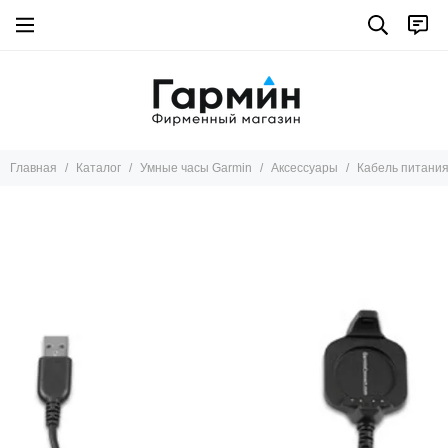
Умные часы Garmin
Все товары
Marq
Tactix 8
Fenix 8
Главная
Каталог
Умные часы Garmin
Аксессуары
Кабель питания
Instinct
Descent
Fenix pro
Fenix
Epix pro
Epix
Enduro
D2™
Forerunner
Tactix 7
Venu X1
Venu