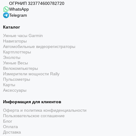
ОГРНИП 323774600782720
поддерживаемыми данными с компьютером.
WhatsApp
Telegram
Каталог
Умные часы Garmin
Навигаторы
Автомобильные видеорегистраторы
Картплоттеры
Эхолоты
Точный артикул
Умные Весы
Велокомпьютеры
Номер 010-11029-11 отличает кабель от внешне
Измерители мощности Rally
похожих аксессуаров с другой контактной группой.
Пульсометры
Карты
Аксессуары
Информация для клиентов
Оферта и политика конфиденциальности
Пользовательское соглашение
Блог
Оплата
Совместимый разъём
Доставка