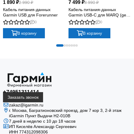
1 890 ₽
7 499 ₽
2 990 ₽
8 990 ₽
Кабель питания-данных
Кабель питания-данных
Garmin USB для Forerunner
Garmin USB-C для MARQ (gen
2)
0
0
В корзину
В корзину
Зарядка устройства
Штатный контактный узел соединяется с
совместимым устройством Garmin без
универсальных переходников.
+74951311414
Заказать звонок
zakaz@igarmin.ru
г. Москва, Багратионовский проезд, дом 7 кор 3, 2-й этаж
iGarmin Пункт Выдачи Н2-010В
7 дней в неделю с 10 до 18 часов
Передача данных
ИП Киселёв Александр Сергеевич
ИНН 774312098306
USB-подключение позволяет обмениваться