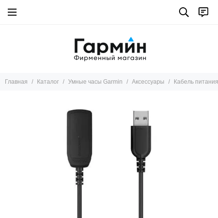
Умные часы Garmin
Все товары
Marq
Tactix 8
Fenix 8
Главная
Каталог
Умные часы Garmin
Аксессуары
Кабель питания
Instinct
Descent
Fenix pro
Fenix
Epix pro
Epix
Enduro
D2™
Forerunner
Tactix 7
Venu X1
Venu