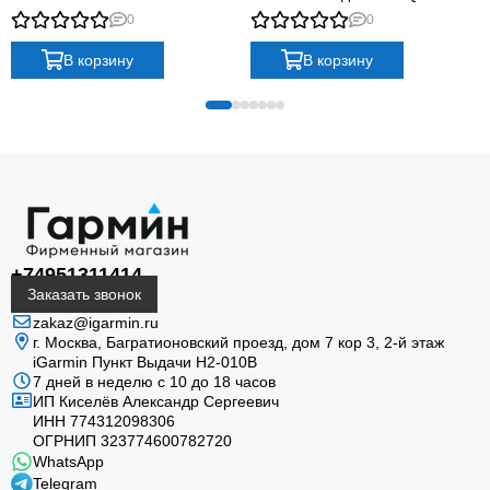
0
0
В корзину
В корзину
Зарядка устройства
Штатный контактный узел соединяется с
совместимым устройством Garmin без
универсальных переходников.
+74951311414
Заказать звонок
zakaz@igarmin.ru
г. Москва, Багратионовский проезд, дом 7 кор 3, 2-й этаж
iGarmin Пункт Выдачи Н2-010В
7 дней в неделю с 10 до 18 часов
ИП Киселёв Александр Сергеевич
Передача данных
ИНН 774312098306
ОГРНИП 323774600782720
USB-подключение позволяет обмениваться
WhatsApp
поддерживаемыми данными с компьютером.
Telegram