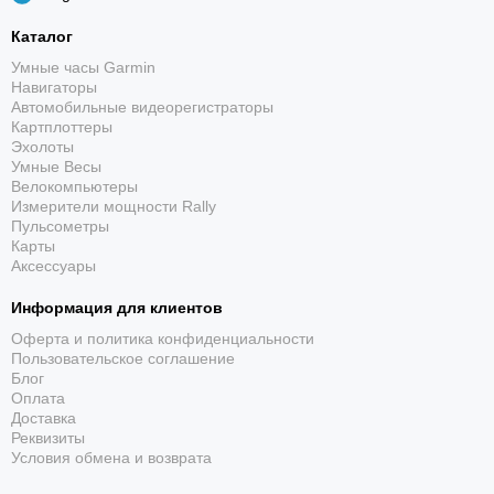
Каталог
Умные часы Garmin
Навигаторы
Автомобильные видеорегистраторы
Картплоттеры
Эхолоты
Умные Весы
Точный артикул
Велокомпьютеры
Измерители мощности Rally
Номер 010-12906-00 отличает кабель от внешне
Пульсометры
похожих аксессуаров с другой контактной группой.
Карты
Аксессуары
Информация для клиентов
Оферта и политика конфиденциальности
Пользовательское соглашение
Блог
Оплата
Доставка
Реквизиты
Совместимый разъём
Условия обмена и возврата
Со стороны источника питания используется USB-