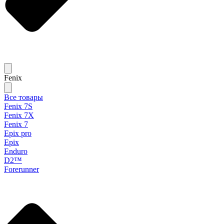
Fenix
Все товары
Fenix 7S
Fenix 7X
Fenix 7
Epix pro
Epix
Enduro
D2™
Forerunner