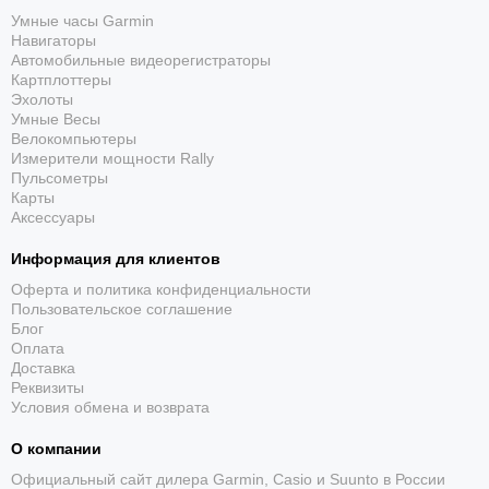
Умные часы Garmin
Надёжная фиксация
Навигаторы
Автомобильные видеорегистраторы
Конструкция удерживает устройство на лобовое
Картплоттеры
стекло или другая гладкая поверхность и сохраняет
Эхолоты
доступ к экрану и кнопкам.
Умные Весы
Велокомпьютеры
Измерители мощности Rally
Пульсометры
Карты
Аксессуары
Информация для клиентов
Оферта и политика конфиденциальности
Назначение питания
Пользовательское соглашение
Блог
встроенный динамик и кабель питания
Оплата
Доставка
Реквизиты
Условия обмена и возврата
О компании
Официальный сайт дилера Garmin, Casio и Suunto в России