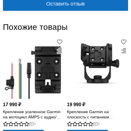
Оставить отзыв
точная
перед
поездкой
совместимость
Похожие товары
проверка
КРЕПЛЕНИЕ · ПИТАНИЕ · ДОСТУП
Устройство остаётся на
своём месте и перед
17 990 ₽
19 990 ₽
Крепление усиленное Garmin
Крепление Garmin на
глазами
на мотоцикл AMPS с аудио/
плоскость с питанием
кабелем питания
(морское)
0
0
Крепление организует рабочее место навигатора