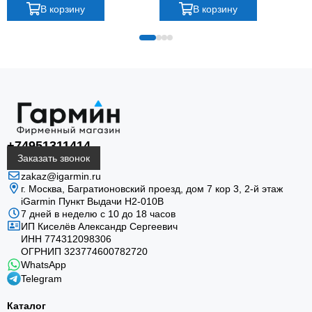
В корзину
В корзину
или часов без самодельных переходников.
встроенный динамик и кабель питания.
+74951311414
Точная совместимость
Заказать звонок
Крепление рассчитано на Montana 700, 700i и 750i;
zakaz@igarmin.ru
г. Москва, Багратионовский проезд, дом 7 кор 3, 2-й этаж
перед заказом сверьте модель прибора и артикул
iGarmin Пункт Выдачи Н2-010В
аксессуара.
7 дней в неделю с 10 до 18 часов
ИП Киселёв Александр Сергеевич
ИНН 774312098306
ОГРНИП 323774600782720
WhatsApp
Telegram
Каталог