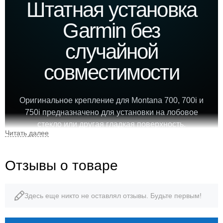
Штатная установка
Garmin без
случайной
совместимости
Оригинальное крепление для Montana 700, 700i и
750i предназначено для установки на лобовое
стекло или другая гладкая поверхность.
Конструкция и подключение соответствуют
конкретному артикулу Garmin.
Отзывы о товаре
010-12881-00
Garmin
Здесь еще никто не оставлял отзывы. Будьте первым!
артикул
производитель