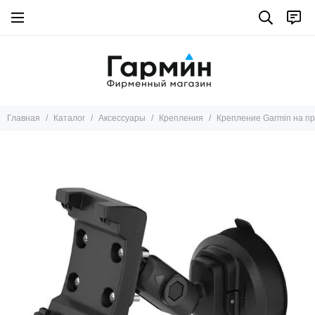
Аксессуары
Все товары
Крепления
Кабели Garmin
Другое
Главная
Каталог
Аксессуары
Крепления
Крепление Garmin на пр
Ремешки
Трансиверы