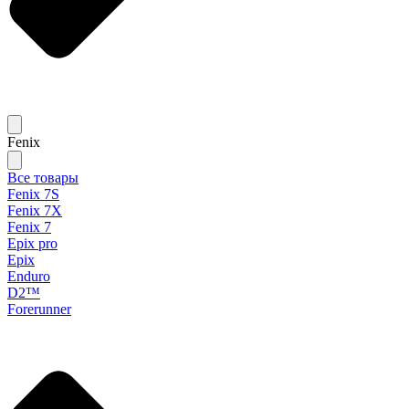
Fenix
Все товары
Fenix 7S
Fenix 7X
Fenix 7
Epix pro
Epix
Enduro
D2™
Forerunner