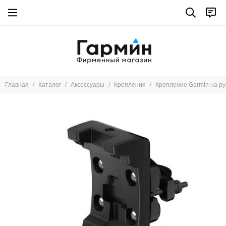
Аксессуары
Все товары
Крепления
Кабели Garmin
Другое
Главная
Каталог
Аксессуары
Крепления
Крепление Garmin на р
Ремешки
Трансиверы