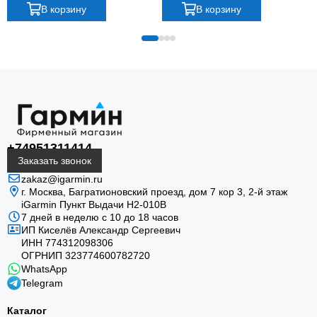
В корзину
В корзину
пассивное крепление без проводного питания.
Точная совместимость
+74951311414
Крепление рассчитано на Montana 700, 700i и 750i;
Заказать звонок
перед заказом сверьте модель прибора и артикул
zakaz@igarmin.ru
аксессуара.
г. Москва, Багратионовский проезд, дом 7 кор 3, 2-й этаж
iGarmin Пункт Выдачи Н2-010В
7 дней в неделю с 10 до 18 часов
ИП Киселёв Александр Сергеевич
ИНН 774312098306
ОГРНИП 323774600782720
WhatsApp
Telegram
Каталог