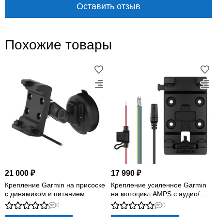
Оставить отзыв
точная
перед
поездкой
совместимость
проверка
Похожие товары
КРЕПЛЕНИЕ · ПИТАНИЕ · ДОСТУП
Устройство остаётся на
своём месте и перед
21 000 ₽
17 990 ₽
глазами
Крепление Garmin на присоске
Крепление усиленное Garmin
с динамиком и питанием
на мотоцикл AMPS с аудио/
Крепление организует рабочее место навигатора
кабелем питания
0
0
или часов без самодельных переходников.