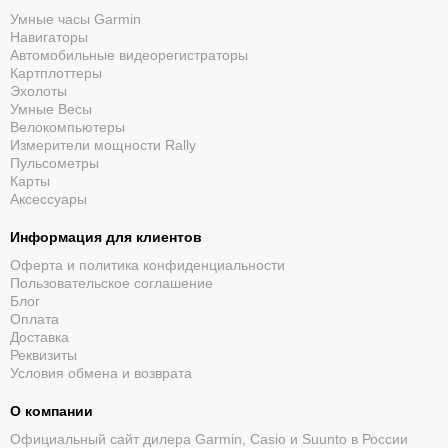
Надёжная фиксация
Умные часы Garmin
Конструкция удерживает устройство на руль, вынос
Навигаторы
или подходящая труба и сохраняет доступ к экрану
Автомобильные видеорегистраторы
Картплоттеры
и кнопкам.
Эхолоты
Умные Весы
Велокомпьютеры
Измерители мощности Rally
Пульсометры
Карты
Аксессуары
Информация для клиентов
Назначение питания
Оферта и политика конфиденциальности
Пользовательское соглашение
пассивное крепление без проводного питания
Блог
Оплата
Доставка
Реквизиты
Условия обмена и возврата
О компании
Официальный сайт дилера Garmin, Casio и Suunto в России