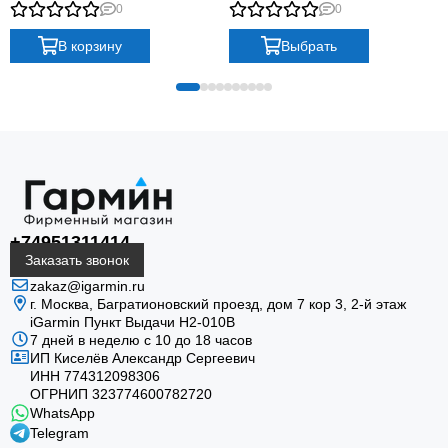
Titanium, graphite with titanium
0
0
band plus graphite silicone band
В корзину
Выбрать
+74951311414
Заказать звонок
zakaz@igarmin.ru
г. Москва, Багратионовский проезд, дом 7 кор 3, 2-й этаж
iGarmin Пункт Выдачи Н2-010В
7 дней в неделю с 10 до 18 часов
ИП Киселёв Александр Сергеевич
ИНН 774312098306
ОГРНИП 323774600782720
WhatsApp
Telegram