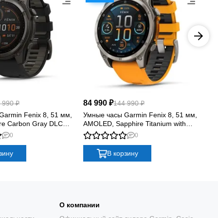
СТИ
84 990 ₽
84
 990 ₽
144 990 ₽
armin Fenix 8, 51 мм,
Умные часы Garmin Fenix 8, 51 мм,
Ум
ire Carbon Gray DLC
AMOLED, Sapphire Titanium with
Sol
 Black/Pebble Gray
spark orange/graphite silicone band
yel
0
0
зину
В корзину
О компании