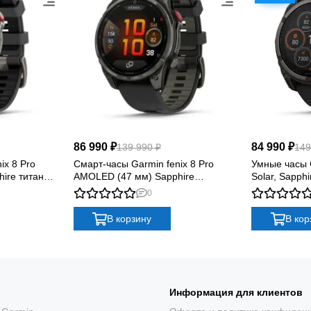
СШИРЕННЫЕ ФУНКЦИИ ДЛЯ ТРЕНИРОВКИ И ПРОИЗВОДИТЕЛЬНО
ФУНКЦИИ ПОСТОЯННОГО ОТСЛЕЖИВАНИЯ САМОЧУВСТВИЯ
86 990 ₽
84 990 ₽
139 990 ₽
149
ix 8 Pro
Смарт-часы Garmin fenix 8 Pro
Умные часы G
ire титан
AMOLED (47 мм) Sapphire
Solar, Sapph
карбоново-серый DLC титан
Titanium with
0
черный/гравийно-серый
Silicone
LED-ФОНАРИК С РЕГУЛИРОВКОЙ ЯРКОСТИ
В корзину
В кор
Информация для клиентов