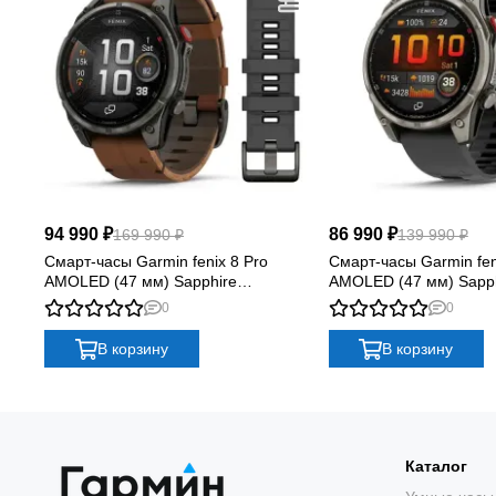
РА
94 990 ₽
86 990 ₽
169 990 ₽
139 990 ₽
Смарт-часы Garmin fenix 8 Pro
Смарт-часы Garmin fen
AMOLED (47 мм) Sapphire
AMOLED (47 мм) Sapph
карбоново-серый DLC титан с
графитовый/черный
0
0
каштановым кожаным ремешком
В корзину
В корзину
Каталог