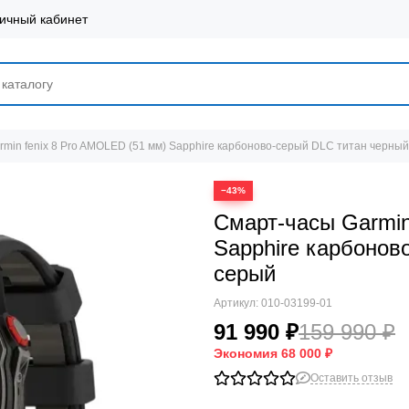
ичный кабинет
min fenix 8 Pro AMOLED (51 мм) Sapphire карбоново-серый DLC титан черны
−43%
Смарт-часы Garmin
Sapphire карбонов
серый
Артикул:
010-03199-01
91 990 ₽
159 990 ₽
Экономия
68 000 ₽
Оставить отзыв