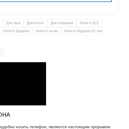
Для бега
Для охоты
Для плавания
Fenix 8 DLC
Fenix 8 Sapphire
Fenix 8 титан
Fenix 8 Sapphire 51 mm
ОНА
неудобно носить телефон, являются настоящим прорывом.