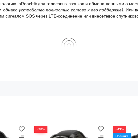
нологию inReach® для голосовых звонков и обмена данными о мест
, однако устройство полностью готово к его поддержке)
. Или 
м сигналом SOS через LTE-соединение или внесетевое спутников
ЕХНОЛОГИЯ INREACH® ДЛЯ LTE И СПУТНИКОВОГО СОЕДИНЕН
ДО 27 ДНЕЙ АВТОНОМНОЙ РАБОТЫ В РЕЖИМЕ СМАРТ-ЧАСОВ
ЯРКИЙ, ЧЕТКИЙ AMOLED-ДИСПЛЕЙ И ТИТАНОВЫЙ БЕЗЕЛЬ
−38%
−43%