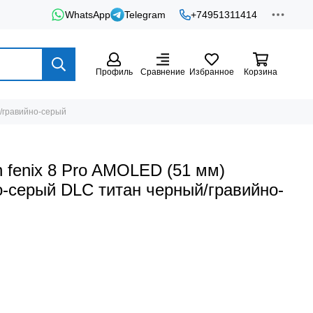
WhatsApp
Telegram
+74951311414
Профиль
Сравнение
Избранное
Корзина
й/гравийно-серый
 fenix 8 Pro AMOLED (51 мм)
о-серый DLC титан черный/гравийно-