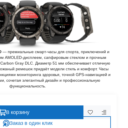
D
— премиальные смарт-часы для спорта, приключений и
ким AMOLED-дисплеем, сапфировым стеклом и прочным
 Carbon Gray DLC. Диаметр 51 мм обеспечивает отличную
кожаный ремешок придаёт модели стиль и комфорт. Часы
кциями мониторинга здоровья, точной GPS-навигацией и
и, сочетая элегантный дизайн и профессиональную
функциональность.
В корзину
Заказ в один клик