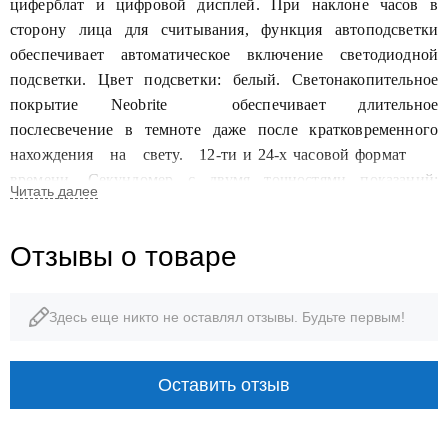
циферблат и цифровой дисплей. При наклоне часов в
сторону лица для считывания, функция автоподсветки
обеспечивает автоматическое включение светодиодной
подсветки. Цвет подсветки: белый. Светонакопительное
покрытие
Neobrite
обеспечивает длительное
послесвечение в темноте даже после кратковременного
нахождения на свету.
12-ти и 24-х часовой формат
времени. Секундомер с двумя точностями показаний:
1/1000 сек (до 1 ч) и 1/10 сек (после 1 ч) и временем
измерения 24 ч.
SPLIT-хронограф.
Память на 200
Отзывы о товаре
кругов.
Таймер
обратного отсчета от 1 сек до 24 ч.
Мировое время
– 38 городов (38 часовых поясов),
всемирное координированное время (
UTC).
Здесь еще никто не оставлял отзывы. Будьте первым!
Автоматический переход на зимнее и летнее время,
возможность включения/отключения данной функции.
Переключение между домашним и мировым временем.
Оставить отзыв
Второй часовой пояс
отображается на цифровом
дисплее. Беспроводная технология Bluetooth® со