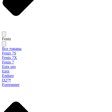
Fenix
Все товары
Fenix 7S
Fenix 7X
Fenix 7
Epix pro
Epix
Enduro
D2™
Forerunner