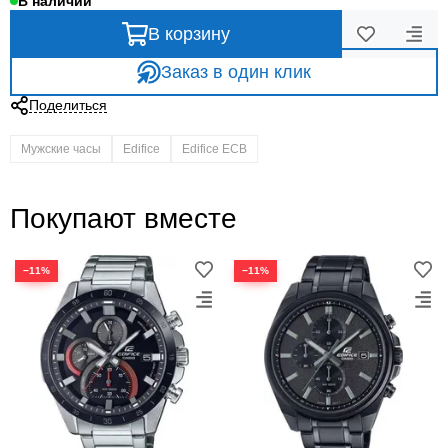
В наличии
В корзину
Заказ в один клик
Поделиться
Мужские часы
Edifice
Edifice ECB
Покупают вместе
−11%
−11%