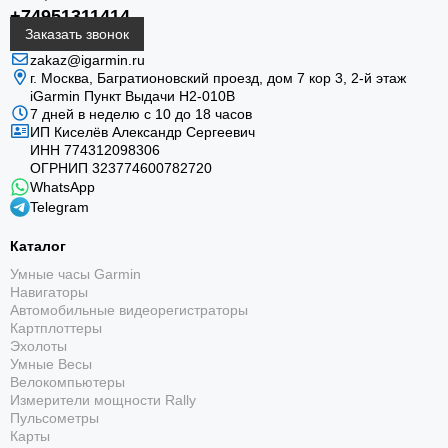
+74951311414
Заказать звонок
zakaz@igarmin.ru
г. Москва, Багратионовский проезд, дом 7 кор 3, 2-й этаж
iGarmin Пункт Выдачи Н2-010В
7 дней в неделю с 10 до 18 часов
ИП Киселёв Александр Сергеевич
ИНН 774312098306
ОГРНИП 323774600782720
WhatsApp
Telegram
Каталог
Умные часы Garmin
Навигаторы
Автомобильные видеорегистраторы
Картплоттеры
Эхолоты
Умные Весы
Велокомпьютеры
Измерители мощности Rally
Пульсометры
Карты