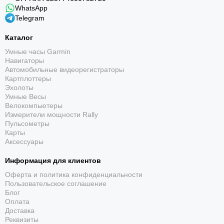
WhatsApp
приемник на время перелета. Отображение дней недели на
Telegram
шести языках. Функции перемещения стрелок для
беспрепятственного просмотра информации на цифровых
Каталог
дисплеях, поиска телефона и отключения/включения звука
Умные часы Garmin
по расписанию. Заводная головка с защитой.
Навигаторы
Автомобильные видеорегистраторы
Раскладывающаяся тройная застежка, расстегиваемая
Картплоттеры
одним касанием.
Эхолоты
Умные Весы
Велокомпьютеры
Измерители мощности Rally
Пульсометры
Карты
Аксессуары
Информация для клиентов
Оферта и политика конфиденциальности
Пользовательское соглашение
Блог
Оплата
Доставка
Реквизиты