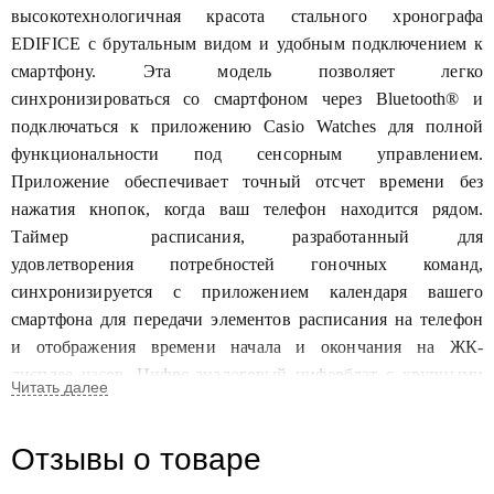
высокотехнологичная красота стального хронографа
EDIFICE с брутальным видом и удобным подключением к
смартфону. Эта модель позволяет легко
синхронизироваться со смартфоном через Bluetooth® и
подключаться к приложению Casio Watches для полной
функциональности под сенсорным управлением.
Приложение обеспечивает точный отсчет времени без
нажатия кнопок, когда ваш телефон находится рядом.
Таймер
расписания, разработанный для
удовлетворения потребностей гоночных команд,
синхронизируется с приложением календаря вашего
смартфона для передачи элементов расписания на телефон
и отображения времени начала и окончания на ЖК-
дисплее часов. Цифро-аналоговый циферблат с крупными
метками, дополнительными циферблатами и элементом в
форме моста выполнен в смелом дизайне. Часы оснащены
Отзывы о товаре
светодиодной подсветкой, которая загорается при простом
наклоне запястья. Вдохновленный спорткарами дизайн