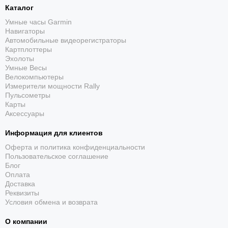
• 12/24-часовой формат
Каталог
• Включение/выключение звукового сигнала по
Умные часы Garmin
расписанию
Навигаторы
Автомобильные видеорегистраторы
• Переключение отображения даты/месяца
Картплоттеры
Эхолоты
Умные Весы
Велокомпьютеры
Измерители мощности Rally
Пульсометры
Карты
Аксессуары
Информация для клиентов
Оферта и политика конфиденциальности
Пользовательское соглашение
Блог
Оплата
Доставка
Реквизиты
Условия обмена и возврата
О компании