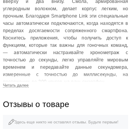
вверху и два внизу. Смола, армированная
углеродным волокном, делает корпус легким, но
прочным. Благодаря Smartphone Link эти специальные
часы автоматически подключаются, когда находятся в
пределах досягаемости сопряженного смартфона.
Коснитесь приложения, чтобы получить доступ к
функциям, которые так важны для гоночных команд,
— автоматически настраивайте хронометраж с
точностью до секунды, легко управляйте мировым
временем и передавайте данные секундомера,
измеренные с точностью до миллисекунды, на
протяжении до 200 кругов на ваш смартфон.
• Мировое время 38 часовых поясов (38 городов +
Отзывы о товаре
всемирное координированное время), отображение
названия города, включение/выключение перехода на
летнее время, автоматическое переключение на
Здесь еще никто не оставлял отзывы. Будьте первым!
летнее время (DST), переключение между родным