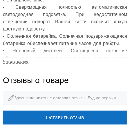
• Сверхмощная полностью автоматическая
светодиодная подсветка. При недостаточном
освещении поворот Вашей кисти включит яркую
цветную подсветку.
• Солнечная батарейка. Солнечная подзаряжающаяся
батарейка обеспечивает питание часов для работы.
• Неоновый дисплей. Светящееся покрытие
обеспечивает длительную подсветку в темное время
суток после короткого воздействия света.
• Функция мирового времени. Отображение текущего
Отзывы о товаре
времени в основных городах и конкретных областях
по всему миру.
• Dual Time Display.
Здесь еще никто не оставлял отзывы. Будьте первым!
• Дисплей даты и дня недели. На дисплее
отображается текущая дата и день недели.
• Функция секундомера - 1/10 сек. - 24 часов.
Оставить отзыв
Прошедшее время, время прохождения круга и время