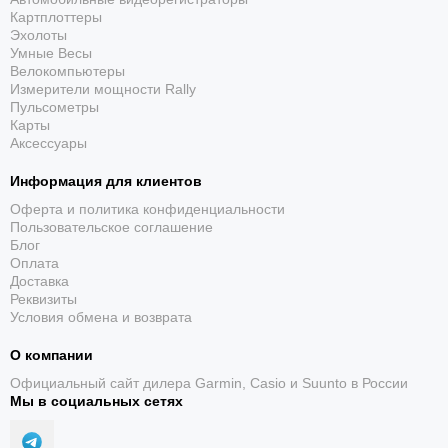
• Отображение скорости. Можно рассчитать среднюю
Картплоттеры
скорость пройденного маршрута. Просто введите
Эхолоты
Умные Весы
расстояние на начало и нажмите на секундомер при
Велокомпьютеры
достижении пункта назначения - будет отображена
Измерители мощности Rally
средняя скорость.
Пульсометры
Карты
• Минеральное стекло. Прочное, устойчивое к
Аксессуары
царапинам минеральное стекло защищает часы от
повреждений.
Информация для клиентов
• Прочный корпус из нержавеющей стали
Оферта и политика конфиденциальности
Пользовательское соглашение
• Браслет из нержавеющей стали. Надежный, прочный
Блог
и элегантный: браслет из нержавеющей стали придает
Оплата
Вашим часам классический вид.
Доставка
Реквизиты
• Предохранительная защелка. Всегда надежно: у этих
Условия обмена и возврата
часов есть особая безопасная предохранительная
защелка, которая помогает предотвратить случайное
О компании
расстегивание ремешка.
Официальный сайт дилера Garmin, Casio и Suunto в России
Мы в социальных сетях