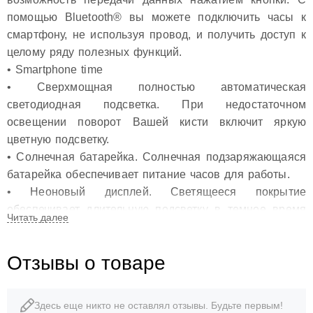
помощью Bluetooth® вы можете подключить часы к
смартфону, не используя провод, и получить доступ к
целому ряду полезных функций.
• Smartphone time
• Сверхмощная полностью автоматическая
светодиодная подсветка. При недостаточном
освещении поворот Вашей кисти включит яркую
цветную подсветку.
• Солнечная батарейка. Солнечная подзаряжающаяся
батарейка обеспечивает питание часов для работы.
• Неоновый дисплей. Светящееся покрытие
обеспечивает длительную подсветку в темное время
суток после короткого воздействия света.
• Функция мирового времени. Отображение текущего
Отзывы о товаре
времени в основных городах и конкретных областях
по всему миру.
• Дисплей даты и дня недели. На дисплее
Здесь еще никто не оставлял отзывы. Будьте первым!