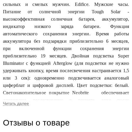
сильных и смелых мужчин.
Edifice. Мужские часы.
Питание от солнечной энергии Tough Solar -
высокоэффективная солнечная батарея, аккумулятор,
индикатор низкого заряда батареи. Функция
автоматического сохранения энергии. Время работы
аккумулятора без подзарядки приблизительно 6 месяцев,
при включенной функции сохранения энергии
приблизительно 19 месяцев. Двойная подсветка Super
Illuminator с функцией Afterglow (для подсветки не нужно
удерживать кнопку, время послесвечения настраивается 1,5
или 3 сек): одновременно подсвечивается аналоговый
циферблат и цифровой дисплей. Цвет подсветки: белый.
Светонакопительное покрытие
Neobrite
обеспечивает
длительное послесвечение в темноте даже после
кратковременного нахождения на свету.
12-ти и 24-х часовой формат
времени.
Отзывы о товаре
Часы-хронограф
с секундомером и тахиметром.
Секундомер с разрешениями показаний: 1/1000 сек (до 1 ч)