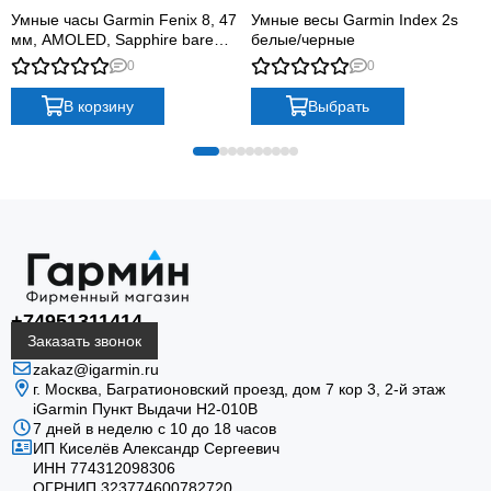
включения/отключения звука и поиска телефона. Заводная
Умные часы Garmin Fenix 8, 47
Умные весы Garmin Index 2s
мм, AMOLED, Sapphire bare
белые/черные
головка с защитой. Браслет с тройной
Titanium, graphite with titanium
0
0
раскладывающейся застежкой,
расстегиваемой одним
band plus graphite silicone band
касанием.
В корзину
Выбрать
+74951311414
Заказать звонок
zakaz@igarmin.ru
г. Москва, Багратионовский проезд, дом 7 кор 3, 2-й этаж
iGarmin Пункт Выдачи Н2-010В
7 дней в неделю с 10 до 18 часов
ИП Киселёв Александр Сергеевич
ИНН 774312098306
ОГРНИП 323774600782720