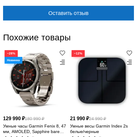
Оставить отзыв
Похожие товары
−28%
−12%
129 990 ₽
21 990 ₽
180 990 ₽
24 990 ₽
Умные часы Garmin Fenix 8, 47
Умные весы Garmin Index 2s
мм, AMOLED, Sapphire bare
белые/черные
Titanium, graphite with titanium