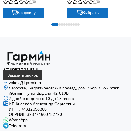
0
0
band plus graphite silicone band
В корзину
Выбрать
+74951311414
Заказать звонок
zakaz@igarmin.ru
г. Москва, Багратионовский проезд, дом 7 кор 3, 2-й этаж
iGarmin Пункт Выдачи Н2-010В
7 дней в неделю с 10 до 18 часов
ИП Киселёв Александр Сергеевич
ИНН 774312098306
ОГРНИП 323774600782720
WhatsApp
Telegram