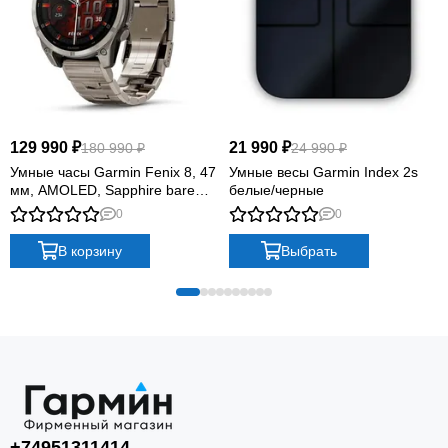
129 990 ₽
21 990 ₽
180 990 ₽
24 990 ₽
Умные часы Garmin Fenix 8, 47
Умные весы Garmin Index 2s
мм, AMOLED, Sapphire bare
белые/черные
Titanium, graphite with titanium
0
0
band plus graphite silicone band
В корзину
Выбрать
+74951311414