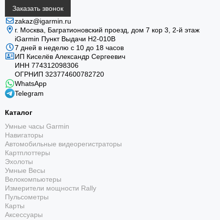
Заказать звонок
zakaz@igarmin.ru
г. Москва, Багратионовский проезд, дом 7 кор 3, 2-й этаж
iGarmin Пункт Выдачи Н2-010В
7 дней в неделю с 10 до 18 часов
ИП Киселёв Александр Сергеевич
ИНН 774312098306
ОГРНИП 323774600782720
WhatsApp
Telegram
Каталог
Умные часы Garmin
Навигаторы
Автомобильные видеорегистраторы
Картплоттеры
Эхолоты
Умные Весы
Велокомпьютеры
Измерители мощности Rally
Пульсометры
Карты
Аксессуары