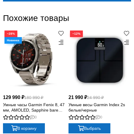
Похожие товары
−28%
−12%
129 990 ₽
21 990 ₽
180 990 ₽
24 990 ₽
Умные часы Garmin Fenix 8, 47
Умные весы Garmin Index 2s
мм, AMOLED, Sapphire bare
белые/черные
Titanium, graphite with titanium
0
0
band plus graphite silicone band
В корзину
Выбрать