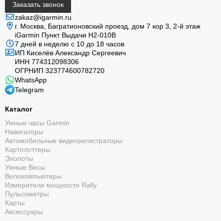
Заказать звонок
zakaz@igarmin.ru
г. Москва, Багратионовский проезд, дом 7 кор 3, 2-й этаж
iGarmin Пункт Выдачи Н2-010В
7 дней в неделю с 10 до 18 часов
ИП Киселёв Александр Сергеевич
ИНН 774312098306
ОГРНИП 323774600782720
WhatsApp
Telegram
Каталог
Умные часы Garmin
Навигаторы
Автомобильные видеорегистраторы
Картплоттеры
Эхолоты
Умные Весы
Велокомпьютеры
Измерители мощности Rally
Пульсометры
Карты
Аксессуары