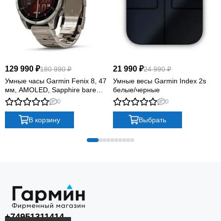
129 990 ₽
21 990 ₽
180 990 ₽
24 990 ₽
Умные часы Garmin Fenix 8, 47
Умные весы Garmin Index 2s
мм, AMOLED, Sapphire bare
белые/черные
Titanium, graphite with titanium
0
0
band plus graphite silicone band
В корзину
Выбрать
+74951311414