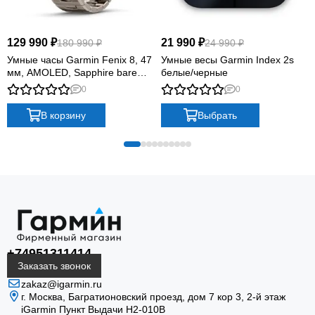
129 990 ₽
21 990 ₽
180 990 ₽
24 990 ₽
Умные часы Garmin Fenix 8, 47
Умные весы Garmin Index 2s
мм, AMOLED, Sapphire bare
белые/черные
Titanium, graphite with titanium
0
0
band plus graphite silicone band
В корзину
Выбрать
+74951311414
Заказать звонок
zakaz@igarmin.ru
г. Москва, Багратионовский проезд, дом 7 кор 3, 2-й этаж
iGarmin Пункт Выдачи Н2-010В